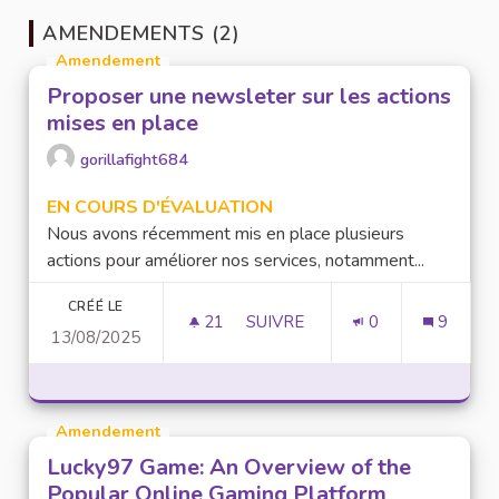
AMENDEMENTS (2)
Amendement
Proposer une newsleter sur les actions
mises en place
gorillafight684
EN COURS D'ÉVALUATION
Nous avons récemment mis en place plusieurs
actions pour améliorer nos services, notamment...
CRÉÉ LE
21
21 ABONNÉS
SUIVRE
0
9
13/08/2025
PROPOSER UNE NEWSLETER SU
Amendement
Lucky97 Game: An Overview of the
Popular Online Gaming Platform