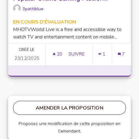
3pattiblue
EN COURS D'ÉVALUATION
MHDTVWorld Live is a free and accessible way to
watch TV and entertainment content on mobile...
CRÉÉ LE
20
20 ABONNÉS
SUIVRE
1
7
23/12/2025
LUCKY97 GAME: AN OVERVIEW
AMENDER LA PROPOSITION
Proposez une modification de cette proposition en
l'amendant.