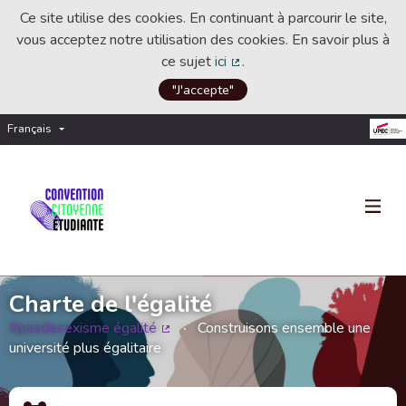
Ce site utilise des cookies. En continuant à parcourir le site,
vous acceptez notre utilisation des cookies. En savoir plus à
ce sujet
ici
.
(Lien externe)
"J'accepte"
Français
Choisir la langue
Choose language
Charte de l'égalité
#pasdesexisme égalité
Construisons ensemble une
(Lien externe)
université plus égalitaire