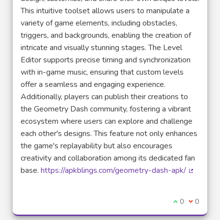
This intuitive toolset allows users to manipulate a
variety of game elements, including obstacles,
triggers, and backgrounds, enabling the creation of
intricate and visually stunning stages. The Level
Editor supports precise timing and synchronization
with in-game music, ensuring that custom levels
offer a seamless and engaging experience.
Additionally, players can publish their creations to
the Geometry Dash community, fostering a vibrant
ecosystem where users can explore and challenge
each other's designs. This feature not only enhances
the game's replayability but also encourages
creativity and collaboration among its dedicated fan
base.
https://apkblings.com/geometry-dash-apk/
(Lien ext
Je suis d'acco
0
Je ne sui
0