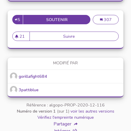
5
SOUTENIR
PROPOSER UNE NEWSLETER S
Proposer une ne
307
21
Suivre
Proposer une newsleter sur l
21 abonnés
MODIFIÉ PAR
gorillafight684
3pattiblue
Référence : algopo-PROP-2020-12-116
Numéro de version 1
(sur 1)
voir les autres versions
Vérifiez l'empreinte numérique
Partager