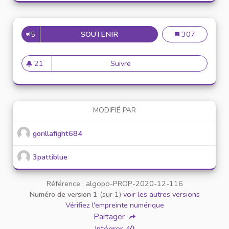
5
SOUTENIR
PROPOSER UNE NEWSLETER S
Proposer une ne
307
21
Suivre
Proposer une newsleter sur l
21 abonnés
MODIFIÉ PAR
gorillafight684
3pattiblue
Référence : algopo-PROP-2020-12-116
Numéro de version 1
(sur 1)
voir les autres versions
Vérifiez l'empreinte numérique
Partager