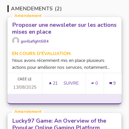
AMENDEMENTS (2)
Amendement
Proposer une newsleter sur les actions
mises en place
gorillafight684
EN COURS D'ÉVALUATION
Nous avons récemment mis en place plusieurs
actions pour améliorer nos services, notamment...
CRÉÉ LE
21
21 ABONNÉS
SUIVRE
0
9
13/08/2025
PROPOSER UNE NEWSLETER SU
Amendement
Lucky97 Game: An Overview of the
Popular Online Gaming Platform