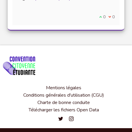
(Lien externe)
Je suis d'accord
0
Je ne suis 
0
Mentions légales
Conditions générales d'utilisation (CGU)
Charte de bonne conduite
Télécharger les fichiers Open Data
Convention citoyenne étudiante de l'
Convention citoyenne étudiante 