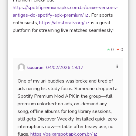
Premium, check out
https://spotifipremiumapks.com.br/baixe-versoes-
antigas-do-spotify-apk-premium/
. For sports
(Lien externe)
enthusiasts,
https://alostoratv.org/
is a great
(Lien externe)
platform for streaming live matches seamlessly!
Je suis d'acco
0
Je ne sui
0
kiuuurun
04/02/2026 19:17
One of my uni buddies was broke and tired of
ads ruining his study focus. Someone dropped a
Spotify Premium Mod APK in the group—full
premium unlocked: no ads, on-demand any
song, offline albums for long library sessions,
still gets Discover Weekly. Installed quick, zero
interruptions now—stable after heavy use, no
flags.
https://baixarspotiapk.com.br/