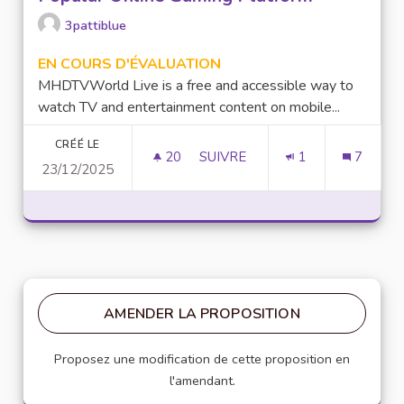
3pattiblue
EN COURS D'ÉVALUATION
MHDTVWorld Live is a free and accessible way to
watch TV and entertainment content on mobile...
CRÉÉ LE
20
20 ABONNÉS
SUIVRE
1
7
23/12/2025
LUCKY97 GAME: AN OVERVIEW
AMENDER LA PROPOSITION
Proposez une modification de cette proposition en
l'amendant.