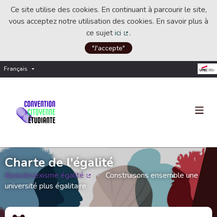
Ce site utilise des cookies. En continuant à parcourir le site,
vous acceptez notre utilisation des cookies. En savoir plus à
ce sujet
ici
.
(Lien externe)
"J'accepte"
Français
Choisir la langue
Choose language
Charte de l'égalité
#pasdesexisme égalité
Construisons ensemble une
(Lien externe)
université plus égalitaire