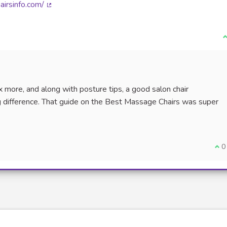
airsinfo.com/
(Lien externe)
J
x more, and along with posture tips, a good salon chair
 difference. That guide on the Best Massage Chairs was super
)
Je 
0