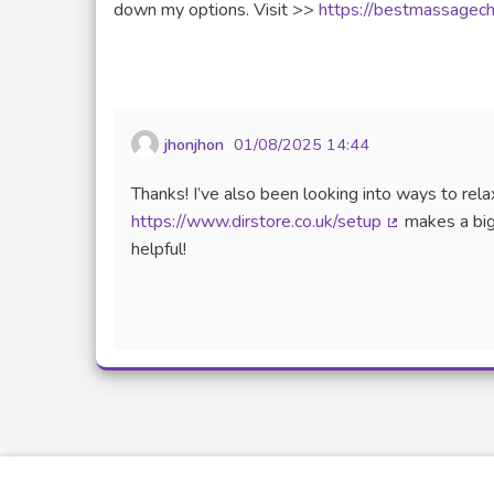
down my options. Visit >>
https://bestmassagech
jhonjhon
01/08/2025 14:44
Thanks! I’ve also been looking into ways to rela
https://www.dirstore.co.uk/setup
makes a big
(Lien externe
helpful!