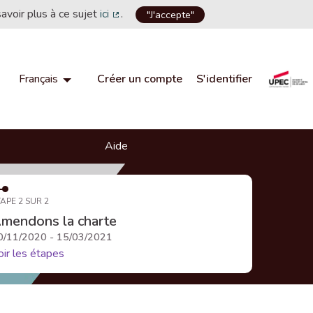
savoir plus à ce sujet
ici
.
"J'accepte"
(Lien externe)
Créer un compte
S'identifier
Français
Choisir la langue
Choose language
Aide
APE 2 SUR 2
mendons la charte
0/11/2020 - 15/03/2021
oir les étapes