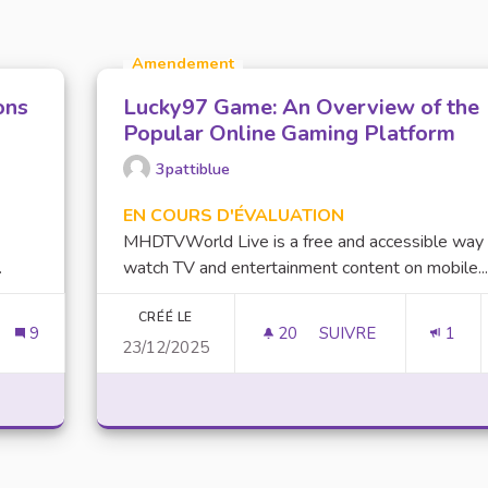
Amendement
ons
Lucky97 Game: An Overview of the
Popular Online Gaming Platform
3pattiblue
EN COURS D'ÉVALUATION
MHDTVWorld Live is a free and accessible way
.
watch TV and entertainment content on mobile...
CRÉÉ LE
9
20
20 ABONNÉS
SUIVRE
1
23/12/2025
LETER SUR LES ACTIONS MISES EN PLACE
LUCKY97 GAME: AN 