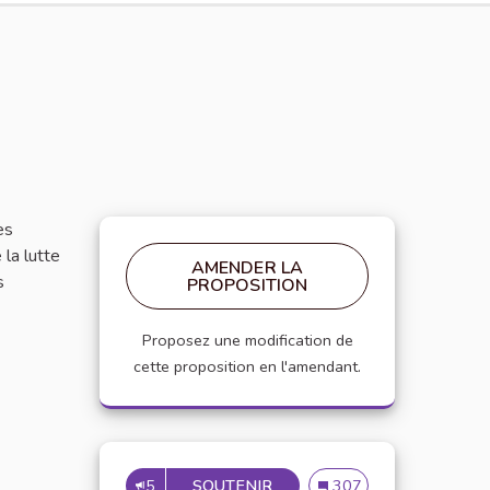
es
 la lutte
AMENDER LA
s
PROPOSITION
Proposez une modification de
cette proposition en l'amendant.
5
SOUTENIR
PROPOSER UNE NEWSLETER
Proposer une newsleter 
307