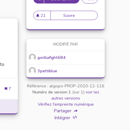
21
Suivre
Proposer une newsleter sur l
21 abonnés
MODIFIÉ PAR
gorillafight684
 to
3pattiblue
Référence : algopo-PROP-2020-12-116
7
Numéro de version 1
(sur 1)
voir les
OVERVIEW OF THE POPULAR ONLINE GAMING PLATFORM
autres versions
Vérifiez l'empreinte numérique
Partager
Intégrer