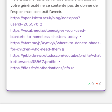
votre générosité ne se contente pas de donner de
l'espoir, mais construit l'avenir.
https://open.lshtm.ac.uk/blog/index.php?
userid=205578
(Lien externe)
https://vocal.media/stories/give-your-used-
blankets-to-homeless-shelters-today
(Lien externe)
https://start.me/p/Xymvyk/where-to-donate-shoes-
for-children-who-need-them
(Lien externe)
https://jebbidan.wixstudio.com/youtube/profile/what
kettleworks38967/profile
(Lien externe)
https://files.fm/clothedontions/info
(Lien externe)
Je suis d'acco
0
Je ne sui
0