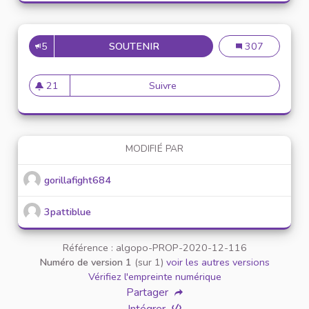
5
SOUTENIR
PROPOSER UNE NEWSLETER S
Proposer une ne
307
21
Suivre
Proposer une newsleter sur l
21 abonnés
MODIFIÉ PAR
gorillafight684
3pattiblue
Référence : algopo-PROP-2020-12-116
Numéro de version 1
(sur 1)
voir les autres versions
Vérifiez l'empreinte numérique
Partager