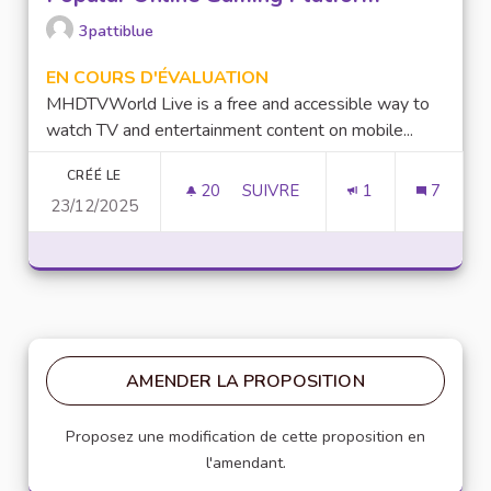
3pattiblue
EN COURS D'ÉVALUATION
MHDTVWorld Live is a free and accessible way to
watch TV and entertainment content on mobile...
CRÉÉ LE
20
20 ABONNÉS
SUIVRE
1
7
23/12/2025
LUCKY97 GAME: AN OVERVIEW
AMENDER LA PROPOSITION
Proposez une modification de cette proposition en
l'amendant.