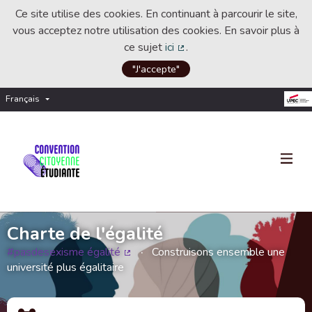
Ce site utilise des cookies. En continuant à parcourir le site,
vous acceptez notre utilisation des cookies. En savoir plus à
ce sujet
ici
.
(Lien externe)
"J'accepte"
Français
Choisir la langue
Choose language
Charte de l'égalité
#pasdesexisme égalité
Construisons ensemble une
(Lien externe)
université plus égalitaire