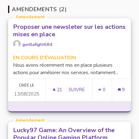
AMENDEMENTS (2)
Amendement
Proposer une newsleter sur les actions
mises en place
gorillafight684
EN COURS D'ÉVALUATION
Nous avons récemment mis en place plusieurs
actions pour améliorer nos services, notamment...
CRÉÉ LE
21
21 ABONNÉS
SUIVRE
0
9
13/08/2025
PROPOSER UNE NEWSLETER SU
Amendement
Lucky97 Game: An Overview of the
Popular Online Gaming Platform