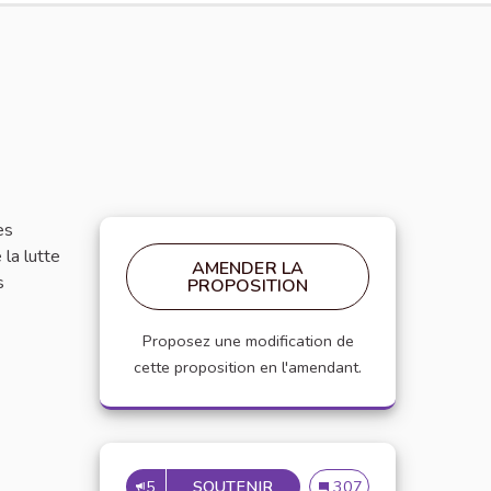
es
 la lutte
AMENDER LA
s
PROPOSITION
Proposez une modification de
cette proposition en l'amendant.
5
SOUTENIR
PROPOSER UNE NEWSLETER
Proposer une newsleter 
307