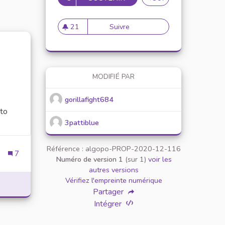
21
Suivre
Proposer une newsleter sur l
21 abonnés
MODIFIÉ PAR
gorillafight684
 to
3pattiblue
Référence : algopo-PROP-2020-12-116
7
Numéro de version 1
(sur 1)
voir les
OVERVIEW OF THE POPULAR ONLINE GAMING PLATFORM
autres versions
Vérifiez l'empreinte numérique
Partager
Intégrer