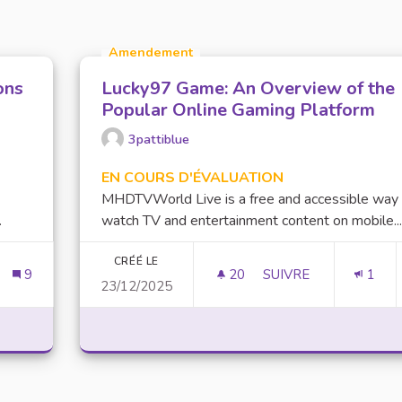
Amendement
ons
Lucky97 Game: An Overview of the
Popular Online Gaming Platform
3pattiblue
EN COURS D'ÉVALUATION
MHDTVWorld Live is a free and accessible way
.
watch TV and entertainment content on mobile...
CRÉÉ LE
9
20
20 ABONNÉS
SUIVRE
1
23/12/2025
LETER SUR LES ACTIONS MISES EN PLACE
LUCKY97 GAME: AN 