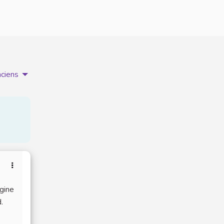
nciens
gine
.