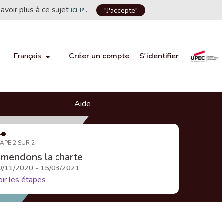
savoir plus à ce sujet
ici
.
"J'accepte"
(Lien externe)
Créer un compte
S'identifier
Français
Choisir la langue
Choose language
Aide
APE 2 SUR 2
mendons la charte
0/11/2020 - 15/03/2021
oir les étapes