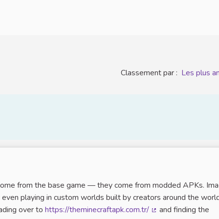
Classement par :
Les plus a
t come from the base game — they come from modded APKs. Ima
or even playing in custom worlds built by creators around the world
ading over to
https://theminecraftapk.com.tr/
and finding the
(Lien externe)