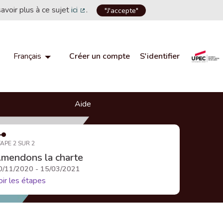
savoir plus à ce sujet
ici
.
"J'accepte"
(Lien externe)
Créer un compte
S'identifier
Français
Choisir la langue
Choose language
Aide
APE 2 SUR 2
mendons la charte
0/11/2020 - 15/03/2021
oir les étapes