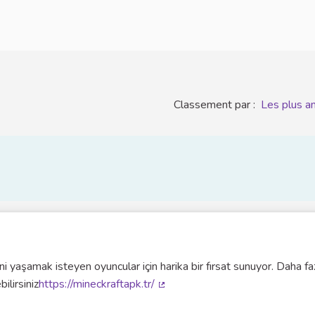
Classement par :
Les plus a
yaşamak isteyen oyuncular için harika bir fırsat sunuyor. Daha fa
ilirsiniz
https://mineckraftapk.tr/
(Lien externe)