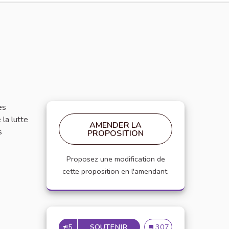
es
 la lutte
AMENDER LA
s
PROPOSITION
Proposez une modification de
cette proposition en l'amendant.
5
SOUTENIR
PROPOSER UNE NEWSLETER
Proposer une newsleter 
307