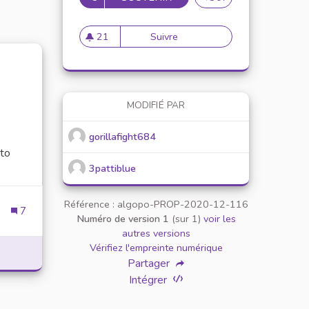
21
Suivre
Proposer une newsleter sur l
21 abonnés
MODIFIÉ PAR
gorillafight684
 to
3pattiblue
Référence : algopo-PROP-2020-12-116
7
Numéro de version 1
(sur 1)
voir les
OVERVIEW OF THE POPULAR ONLINE GAMING PLATFORM
autres versions
Vérifiez l'empreinte numérique
Partager
Intégrer