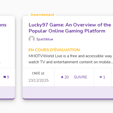
Amendement
ons
Lucky97 Game: An Overview of the
Popular Online Gaming Platform
3pattiblue
EN COURS D'ÉVALUATION
MHDTVWorld Live is a free and accessible way
.
watch TV and entertainment content on mobile...
CRÉÉ LE
9
20
20 ABONNÉS
SUIVRE
1
23/12/2025
LETER SUR LES ACTIONS MISES EN PLACE
LUCKY97 GAME: AN 