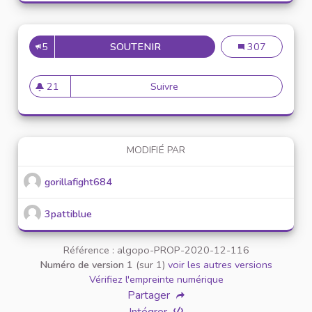
5
SOUTENIR
PROPOSER UNE NEWSLETER S
Proposer une ne
307
21
Suivre
Proposer une newsleter sur l
21 abonnés
MODIFIÉ PAR
gorillafight684
3pattiblue
Référence : algopo-PROP-2020-12-116
Numéro de version 1
(sur 1)
voir les autres versions
Vérifiez l'empreinte numérique
Partager