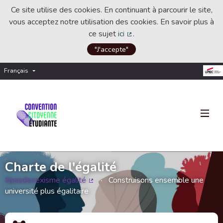
Ce site utilise des cookies. En continuant à parcourir le site,
vous acceptez notre utilisation des cookies. En savoir plus à
ce sujet
ici
.
(Lien externe)
"J'accepte"
Français
Choisir la langue
Choose language
Charte de l'égalité
#pasdesexisme égalité
Construisons ensemble une
(Lien externe)
université plus égalitaire