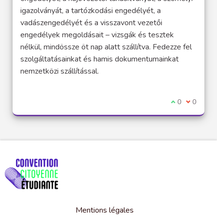
igazolványát, a tartózkodási engedélyét, a
vadászengedélyét és a visszavont vezetői
engedélyek megoldásait – vizsgák és tesztek
nélkül, mindössze öt nap alatt szállítva. Fedezze fel
szolgáltatásainkat és hamis dokumentumainkat
nemzetközi szállítással.
Je suis d'acco
0
Je ne sui
0
Mentions légales