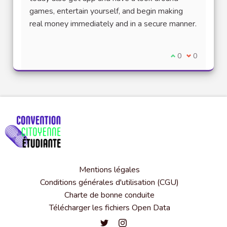
games, entertain yourself, and begin making
real money immediately and in a secure manner.
Je suis d'accord
0
Je ne suis 
0
Mentions légales
Conditions générales d'utilisation (CGU)
Charte de bonne conduite
Télécharger les fichiers Open Data
Convention citoyenne étudiante de l'
Convention citoyenne étudiante 