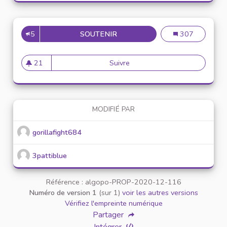
5
SOUTENIR
PROPOSER UNE NEWSLETER S
Proposer une ne
307
21
Suivre
Proposer une newsleter sur l
21 abonnés
MODIFIÉ PAR
gorillafight684
3pattiblue
Référence : algopo-PROP-2020-12-116
Numéro de version 1
(sur 1)
voir les autres versions
Vérifiez l'empreinte numérique
Partager