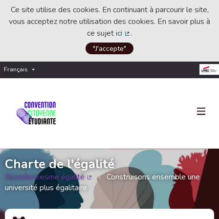
Ce site utilise des cookies. En continuant à parcourir le site,
vous acceptez notre utilisation des cookies. En savoir plus à
ce sujet
ici
.
(Lien externe)
"J'accepte"
Français
Choisir la langue
Choose language
Charte de l'égalité
#pasdesexisme égalité
Construisons ensemble une
(Lien externe)
université plus égalitaire