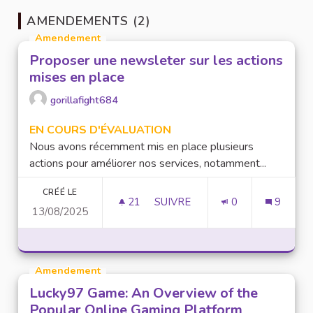
AMENDEMENTS (2)
Amendement
Proposer une newsleter sur les actions
mises en place
gorillafight684
EN COURS D'ÉVALUATION
Nous avons récemment mis en place plusieurs
actions pour améliorer nos services, notamment...
CRÉÉ LE
21
21 ABONNÉS
SUIVRE
0
9
13/08/2025
PROPOSER UNE NEWSLETER SU
Amendement
Lucky97 Game: An Overview of the
Popular Online Gaming Platform