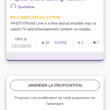
3pattiblue
EN COURS D'ÉVALUATION
MHDTVWorld Live is a free and accessible way to
watch TV and entertainment content on mobile...
CRÉÉ LE
20
20 ABONNÉS
SUIVRE
1
7
23/12/2025
LUCKY97 GAME: AN OVERVIEW
AMENDER LA PROPOSITION
Proposez une modification de cette proposition en
l'amendant.