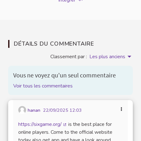
Intégrer
DÉTAILS DU COMMENTAIRE
Classement par :
Les plus anciens
Vous ne voyez qu'un seul commentaire
Voir tous les commentaires
hanan
22/09/2025 12:03
https://sixgame.org/
is the best place for
(Lien externe)
online players. Come to the official website
today also get app and have a look around