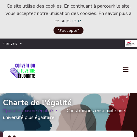
Ce site utilise des cookies. En continuant à parcourir le site,
vous acceptez notre utilisation des cookies. En savoir plus à
ce sujet
ici
.
(Lien externe)
"J'accepte"
Français
Choisir la langue
Choose language
Charte de l'égalité
#pasdesexisme égalité
Construisons ensemble une
(Lien externe)
université plus égalitaire