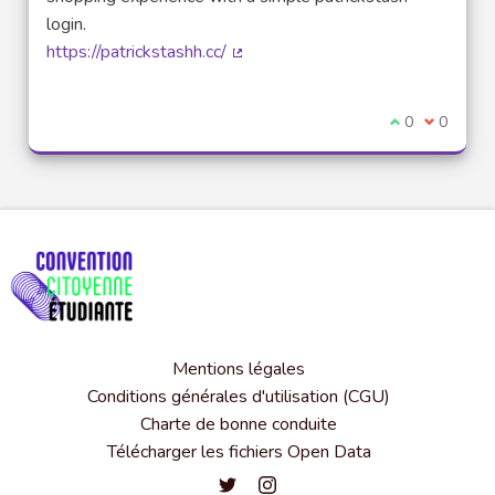
login.
https://patrickstashh.cc/
(Lien externe)
Je suis d'acco
0
Je ne sui
0
Mentions légales
Conditions générales d'utilisation (CGU)
Charte de bonne conduite
Télécharger les fichiers Open Data
Convention citoyenne étudiante de l'
Convention citoyenne étudiante 