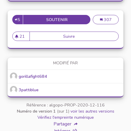
5
SOUTENIR
PROPOSER UNE NEWSLETER S
Proposer une ne
307
21
Suivre
Proposer une newsleter sur l
21 abonnés
MODIFIÉ PAR
gorillafight684
3pattiblue
Référence : algopo-PROP-2020-12-116
Numéro de version 1
(sur 1)
voir les autres versions
Vérifiez l'empreinte numérique
Partager