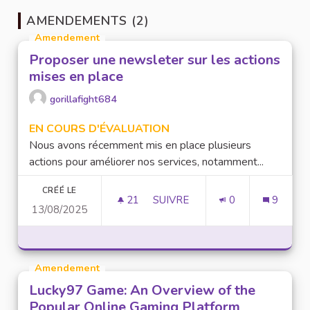
AMENDEMENTS (2)
Amendement
Proposer une newsleter sur les actions
mises en place
gorillafight684
EN COURS D'ÉVALUATION
Nous avons récemment mis en place plusieurs
actions pour améliorer nos services, notamment...
CRÉÉ LE
21
21 ABONNÉS
SUIVRE
0
9
13/08/2025
PROPOSER UNE NEWSLETER SU
Amendement
Lucky97 Game: An Overview of the
Popular Online Gaming Platform