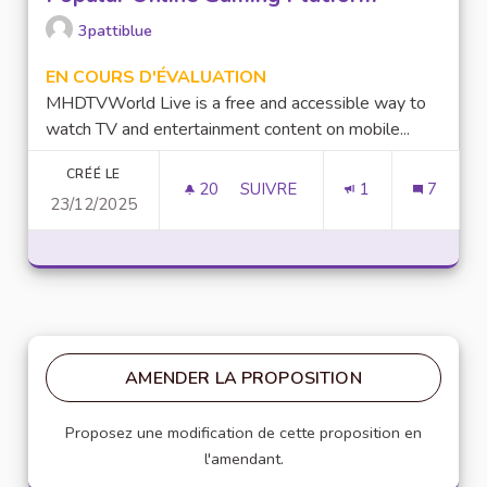
3pattiblue
EN COURS D'ÉVALUATION
MHDTVWorld Live is a free and accessible way to
watch TV and entertainment content on mobile...
CRÉÉ LE
20
20 ABONNÉS
SUIVRE
1
7
23/12/2025
LUCKY97 GAME: AN OVERVIEW
AMENDER LA PROPOSITION
Proposez une modification de cette proposition en
l'amendant.