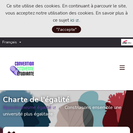
Ce site utilise des cookies. En continuant à parcourir le site,
vous acceptez notre utilisation des cookies. En savoir plus à
ce sujet
ici
.
(Lien externe)
"J'accepte"
Français
Choisir la langue
Choose language
Charte de l'égalité
#pasdesexisme égalité
Construisons ensemble une
(Lien externe)
université plus égalitaire