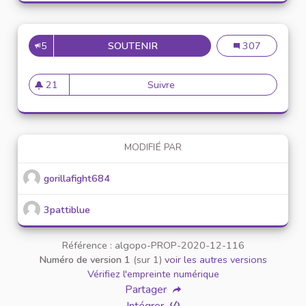
5
SOUTENIR
PROPOSER UNE NEWSLETER S
Proposer une ne
307
21
Suivre
Proposer une newsleter sur l
21 abonnés
MODIFIÉ PAR
gorillafight684
3pattiblue
Référence : algopo-PROP-2020-12-116
Numéro de version 1
(sur 1)
voir les autres versions
Vérifiez l'empreinte numérique
Partager