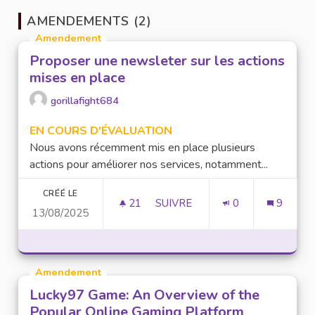
AMENDEMENTS (2)
Amendement
Proposer une newsleter sur les actions
mises en place
gorillafight684
EN COURS D'ÉVALUATION
Nous avons récemment mis en place plusieurs
actions pour améliorer nos services, notamment...
CRÉÉ LE
21
21 ABONNÉS
SUIVRE
0
9
13/08/2025
PROPOSER UNE NEWSLETER SU
Amendement
Lucky97 Game: An Overview of the
Popular Online Gaming Platform