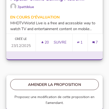
3pattiblue
EN COURS D'ÉVALUATION
MHDTVWorld Live is a free and accessible way to
watch TV and entertainment content on mobile...
CRÉÉ LE
20
20 ABONNÉS
SUIVRE
1
7
23/12/2025
LUCKY97 GAME: AN OVERVIEW
AMENDER LA PROPOSITION
Proposez une modification de cette proposition en
l'amendant.