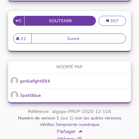
5
SOUTENIR
PROPOSER UNE NEWSLETER S
Proposer une ne
307
21
Suivre
Proposer une newsleter sur l
21 abonnés
MODIFIÉ PAR
gorillafight684
3pattiblue
Référence : algopo-PROP-2020-12-116
Numéro de version 1
(sur 1)
voir les autres versions
Vérifiez l'empreinte numérique
Partager