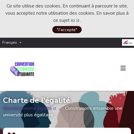
Ce site utilise des cookies. En continuant à parcourir le site,
vous acceptez notre utilisation des cookies. En savoir plus à
ce sujet
ici
.
(Lien externe)
"J'accepte"
Français
Choisir la langue
Choose language
Charte de l'égalité
#pasdesexisme égalité
Construisons ensemble une
(Lien externe)
université plus égalitaire