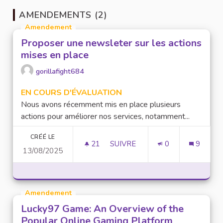
AMENDEMENTS (2)
Amendement
Proposer une newsleter sur les actions
mises en place
gorillafight684
EN COURS D'ÉVALUATION
Nous avons récemment mis en place plusieurs
actions pour améliorer nos services, notamment...
CRÉÉ LE
21
21 ABONNÉS
SUIVRE
0
9
13/08/2025
PROPOSER UNE NEWSLETER SU
Amendement
Lucky97 Game: An Overview of the
Popular Online Gaming Platform