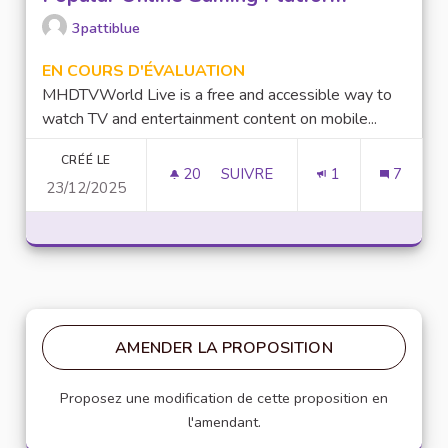
3pattiblue
EN COURS D'ÉVALUATION
MHDTVWorld Live is a free and accessible way to
watch TV and entertainment content on mobile...
CRÉÉ LE
20
20 ABONNÉS
SUIVRE
1
7
23/12/2025
LUCKY97 GAME: AN OVERVIEW
AMENDER LA PROPOSITION
Proposez une modification de cette proposition en
l'amendant.