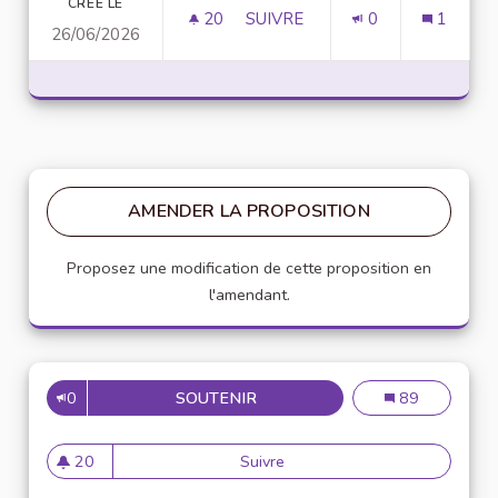
CRÉÉ LE
20
20 ABONNÉS
SUIVRE
0
1
26/06/2026
AK LASBELA GAME
AMENDER LA PROPOSITION
Proposez une modification de cette proposition en
l'amendant.
0
SOUTENIR
PRÉVOIR DANS LA CONVENTIO
Prévoir dans la
89
20
Suivre
Prévoir dans la convention de
20 abonnés