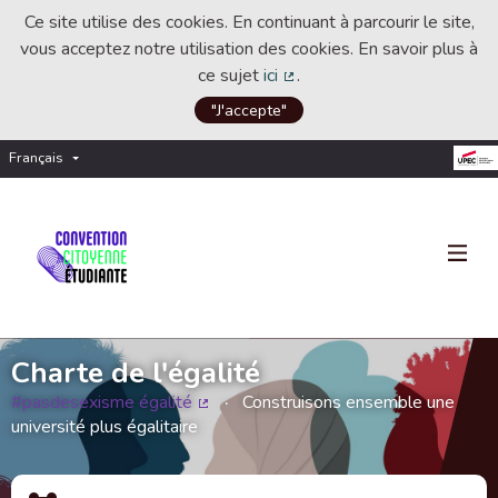
Ce site utilise des cookies. En continuant à parcourir le site,
vous acceptez notre utilisation des cookies. En savoir plus à
ce sujet
ici
.
(Lien externe)
"J'accepte"
Français
Choisir la langue
Choose language
Charte de l'égalité
#pasdesexisme égalité
Construisons ensemble une
(Lien externe)
université plus égalitaire