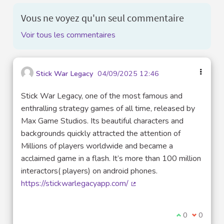
Vous ne voyez qu'un seul commentaire
Voir tous les commentaires
Stick War Legacy
04/09/2025 12:46
Stick War Legacy, one of the most famous and
enthralling strategy games of all time, released by
Max Game Studios. Its beautiful characters and
backgrounds quickly attracted the attention of
Millions of players worldwide and became a
acclaimed game in a flash. It’s more than 100 million
interactors( players) on android phones.
https://stickwarlegacyapp.com/
(Lien externe)
Je suis d'acco
0
Je ne sui
0