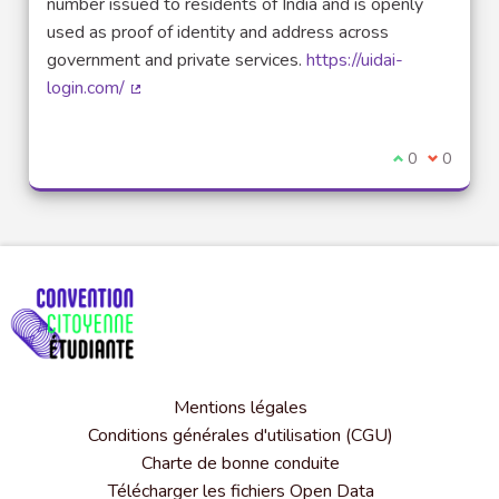
number issued to residents of India and is openly
used as proof of identity and address across
government and private services.
https://uidai-
login.com/
(Lien externe)
Je suis d'acco
0
Je ne sui
0
Mentions légales
Conditions générales d'utilisation (CGU)
Charte de bonne conduite
Télécharger les fichiers Open Data