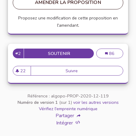
AMENDER LA PROPOSITION
Proposez une modification de cette proposition en
l'amendant.
2
SOUTENIR
MISE EN PLACE D'UN NUMÉRO
Mise en place d
86
22
Suivre
Mise en place d'un numéro ver
22 abonnés
Référence : algopo-PROP-2020-12-119
Numéro de version 1
(sur 1)
voir les autres versions
Vérifiez l'empreinte numérique
Partager
Intégrer