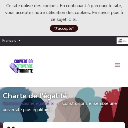
Ce site utilise des cookies. En continuant à parcourir le site,
vous acceptez notre utilisation des cookies. En savoir plus à
ce sujet
ici
.
(Lien externe)
"J'accepte"
Français
Choisir la langue
Choose language
Charte de l'égalité
#pasdesexisme égalité
Construisons ensemble une
(Lien externe)
université plus égalitaire