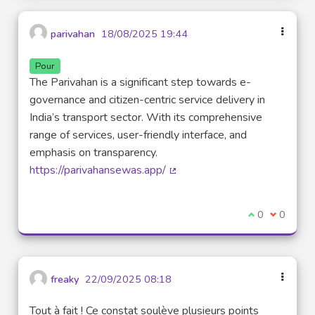
parivahan
18/08/2025 19:44
Pour
The Parivahan is a significant step towards e-
governance and citizen-centric service delivery in
India’s transport sector. With its comprehensive
range of services, user-friendly interface, and
emphasis on transparency.
https://parivahansewas.app/
(Lien externe)
Je suis d'acco
0
Je ne sui
0
freaky
22/09/2025 08:18
Tout à fait ! Ce constat soulève plusieurs points