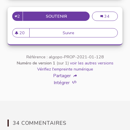
2
SOUTENIR
RENDRE LA FACULTÉ PLUS A
Rendre la facul
34
20
Suivre
Rendre la faculté plus acces
20 abonnés
Référence : algopo-PROP-2021-01-128
Numéro de version 1
(sur 1)
voir les autres versions
Vérifiez l'empreinte numérique
Partager
Intégrer
34 COMMENTAIRES