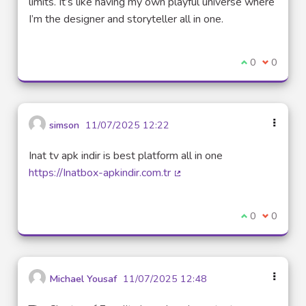
limits. It’s like having my own playful universe where
I’m the designer and storyteller all in one.
Je suis d'acco
0
Je ne sui
0
simson
11/07/2025 12:22
Inat tv apk indir is best platform all in one
https://Inatbox-apkindir.com.tr
(Lien externe)
Je suis d'acco
0
Je ne sui
0
Michael Yousaf
11/07/2025 12:48