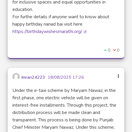
for inclusive spaces and equal opportunities in
education.
For furthe details if anyone want to know about
happy birthday nanad bai visit here
https://birthdaywishesmarathi.org/
(Lien externe)
Je suis d'acco
0
Je ne sui
0
Imran24223
18/08/2025 17:26
Under the e-taxi scheme by Maryam Nawaz, in the
first phase, one electric vehicle will be given on
interest-free installments. Through this project, the
distribution process will be made clean and
transparent. This process is being done by Punjab
Chief Minister Maryam Nawaz. Under this scheme,