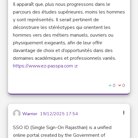
Il apparaît que, plus nous progressons dans le
parcours des études supérieures, moins les hommes
y sont représentés. Il serait pertinent de
déconstruire les stéréotypes qui orientent les
hommes vers des métiers manuels, ouvriers ou
physiquement exigeants, afin de leur offrir
davantage de choix et d’opportunités dans des
domaines académiques et professionnels variés.
https://www.ez-passpa.com
(Lien externe)
Je suis d'acco
0
Je ne sui
0
Warrior
19/12/2025 17:54
SSO ID (Single Sign-On Rajasthan) is a unified
online portal created by the Government of