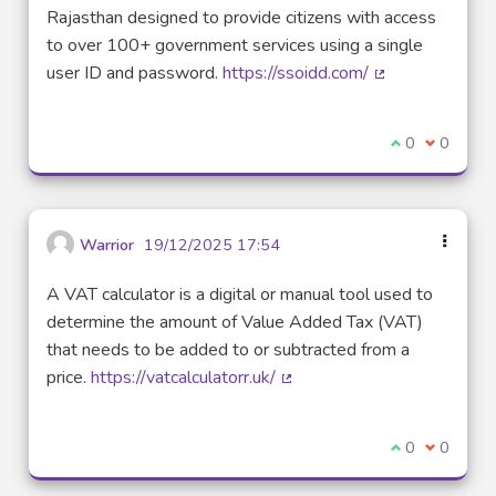
Rajasthan designed to provide citizens with access
to over 100+ government services using a single
user ID and password.
https://ssoidd.com/
(Lien externe)
Je suis d'acco
0
Je ne sui
0
Warrior
19/12/2025 17:54
A VAT calculator is a digital or manual tool used to
determine the amount of Value Added Tax (VAT)
that needs to be added to or subtracted from a
price.
https://vatcalculatorr.uk/
(Lien externe)
Je suis d'acco
0
Je ne sui
0