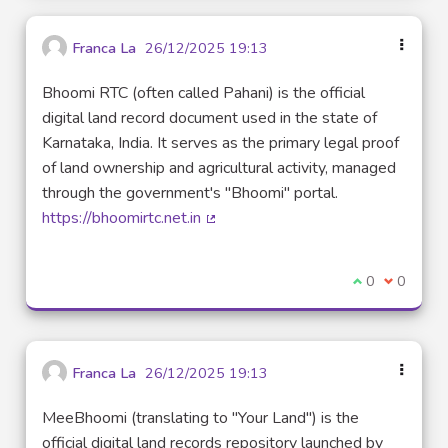
Franca La
26/12/2025 19:13
Bhoomi RTC (often called Pahani) is the official
digital land record document used in the state of
Karnataka, India. It serves as the primary legal proof
of land ownership and agricultural activity, managed
through the government's "Bhoomi" portal.
https://bhoomirtc.net.in
(Lien externe)
Je suis d'acco
0
Je ne sui
0
Franca La
26/12/2025 19:13
MeeBhoomi (translating to "Your Land") is the
official digital land records repository launched by