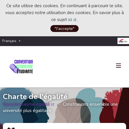
Ce site utilise des cookies. En continuant à parcourir le site,
vous acceptez notre utilisation des cookies. En savoir plus à
ce sujet
ici
.
(Lien externe)
"J'accepte"
Français
Choisir la langue
Choose language
Charte de l'égalité
#pasdesexisme égalité
Construisons ensemble une
(Lien externe)
université plus égalitaire