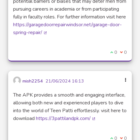
potential barriers or biases that may deter men from
pursuing careers in academia or from participating
fully in faculty roles. For further information visit here
https://garagedoorrepairwindsor.net/garage-door-
spring-repair/
(Lien externe)
Je suis d'acco
0
Je ne sui
0
mish2254
21/06/2024 16:13
The APK provides a smooth and engaging interface,
allowing both new and experienced players to dive
into the world of Teen Patti effortlessly. visit here to
download
https://3pattilandpk.com/
(Lien externe)
Je suis d'acco
0
Je ne sui
0