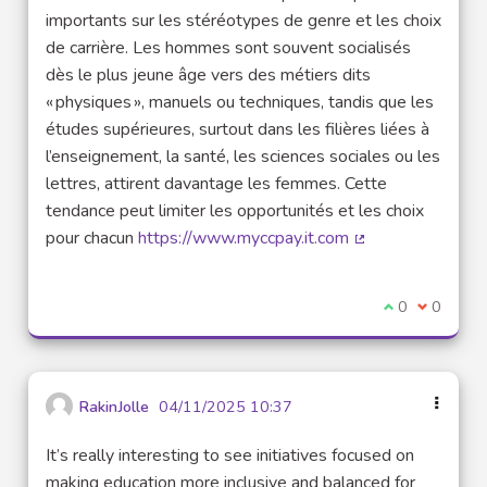
importants sur les stéréotypes de genre et les choix
de carrière. Les hommes sont souvent socialisés
dès le plus jeune âge vers des métiers dits
« physiques », manuels ou techniques, tandis que les
études supérieures, surtout dans les filières liées à
l’enseignement, la santé, les sciences sociales ou les
lettres, attirent davantage les femmes. Cette
tendance peut limiter les opportunités et les choix
pour chacun
https://www.myccpay.it.com
(Lien externe)
Je suis d'acco
0
Je ne sui
0
RakinJolle
04/11/2025 10:37
It’s really interesting to see initiatives focused on
making education more inclusive and balanced for