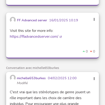
FF Advanced server
16/01/2025 10:19
Visit this site for more info:
https://ffadvancedserver.com/
(Lien externe)
Je suis d'acco
0
Je ne sui
0
Conversation avec michelle653burkes
michelle653burkes
04/02/2025 12:00
Modifié
C'est vrai que les stéréotypes de genre jouent un
rôle important dans les choix de carrière des
individus. Pour encourager une plus grande