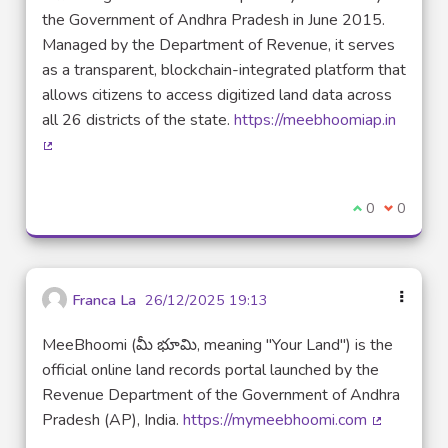
the Government of Andhra Pradesh in June 2015.
Managed by the Department of Revenue, it serves
as a transparent, blockchain-integrated platform that
allows citizens to access digitized land data across
all 26 districts of the state.
https://meebhoomiap.in
(Lien externe)
Je suis d'acco
0
Je ne sui
0
Franca La
26/12/2025 19:13
MeeBhoomi (మీ భూమి, meaning "Your Land") is the
official online land records portal launched by the
Revenue Department of the Government of Andhra
Pradesh (AP), India.
https://mymeebhoomi.com
(Lien exte