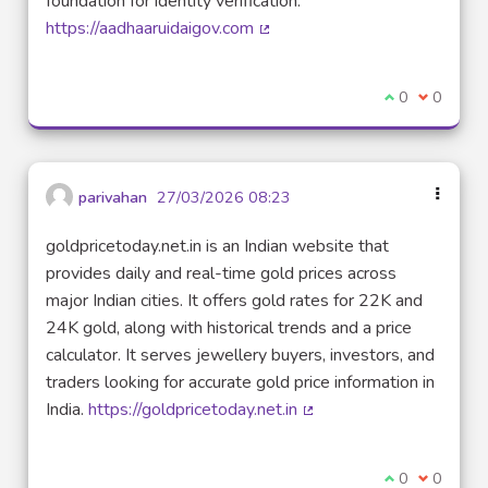
foundation for identity verification.
https://aadhaaruidaigov.com
(Lien externe)
Je suis d'acco
0
Je ne sui
0
parivahan
27/03/2026 08:23
goldpricetoday.net.in is an Indian website that
provides daily and real-time gold prices across
major Indian cities. It offers gold rates for 22K and
24K gold, along with historical trends and a price
calculator. It serves jewellery buyers, investors, and
traders looking for accurate gold price information in
India.
https://goldpricetoday.net.in
(Lien externe)
Je suis d'acco
0
Je ne sui
0