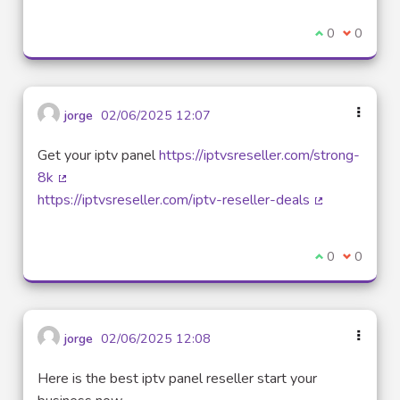
Je suis d'acco
0
Je ne sui
0
jorge
02/06/2025 12:07
Get your iptv panel
https://iptvsreseller.com/strong-
8k
(Lien externe)
https://iptvsreseller.com/iptv-reseller-deals
(Lien externe
Je suis d'acco
0
Je ne sui
0
jorge
02/06/2025 12:08
Here is the best iptv panel reseller start your