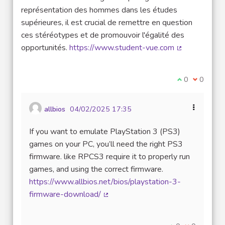
représentation des hommes dans les études
supérieures, il est crucial de remettre en question
ces stéréotypes et de promouvoir l'égalité des
opportunités.
https://www.student-vue.com
(Lien externe
Je suis d'acco
0
Je ne sui
0
allbios
04/02/2025 17:35
If you want to emulate PlayStation 3 (PS3)
games on your PC, you’ll need the right PS3
firmware. like RPCS3 require it to properly run
games, and using the correct firmware.
https://www.allbios.net/bios/playstation-3-
firmware-download/
(Lien externe)