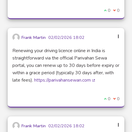
Je suis d'acco
0
Je ne sui
0
Frank Martin
02/02/2026 18:02
Renewing your driving licence online in India is
straightforward via the official Parivahan Sewa
portal, you can renew up to 30 days before expiry or
within a grace period (typically 30 days after, with
late fees).
https://parivahansewan.com
(Lien externe)
Je suis d'acco
0
Je ne sui
0
Frank Martin
02/02/2026 18:02