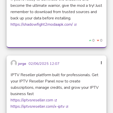
become the ultimate warrior, give the mod a try! Just
remember to download from trusted sources and
back up your data before installing.
https://shadowfight2modaapk.com/
(Lien externe)
Je suis d'acco
0
Je ne sui
0
jorge
02/06/2025 12:07
IPTV Reseller platform built for professionals. Get
your IPTV Reseller Panel now to create
subscriptions, manage credits, and grow your IPTV
business fast
https://iptvsreseller.com
(Lien externe)
https://iptvsreseller.com/x-iptv
(Lien externe)