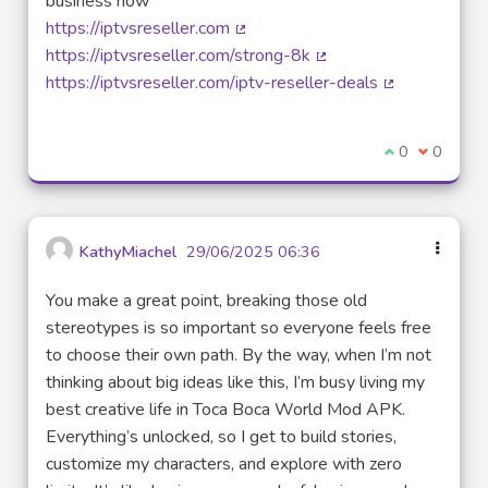
business now
https://iptvsreseller.com
(Lien externe)
https://iptvsreseller.com/strong-8k
(Lien externe)
https://iptvsreseller.com/iptv-reseller-deals
(Lien externe
Je suis d'acco
0
Je ne sui
0
KathyMiachel
29/06/2025 06:36
You make a great point, breaking those old
stereotypes is so important so everyone feels free
to choose their own path. By the way, when I’m not
thinking about big ideas like this, I’m busy living my
best creative life in Toca Boca World Mod APK.
Everything’s unlocked, so I get to build stories,
customize my characters, and explore with zero