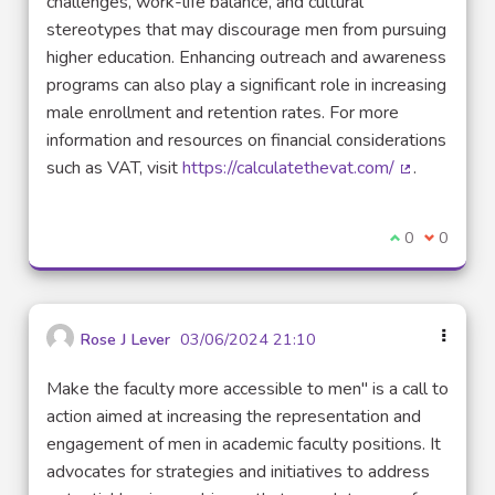
challenges, work-life balance, and cultural
stereotypes that may discourage men from pursuing
higher education. Enhancing outreach and awareness
programs can also play a significant role in increasing
male enrollment and retention rates. For more
information and resources on financial considerations
such as VAT, visit
https://calculatethevat.com/
.
(Lien extern
Je suis d'acco
0
Je ne sui
0
Rose J Lever
03/06/2024 21:10
Make the faculty more accessible to men" is a call to
action aimed at increasing the representation and
engagement of men in academic faculty positions. It
advocates for strategies and initiatives to address