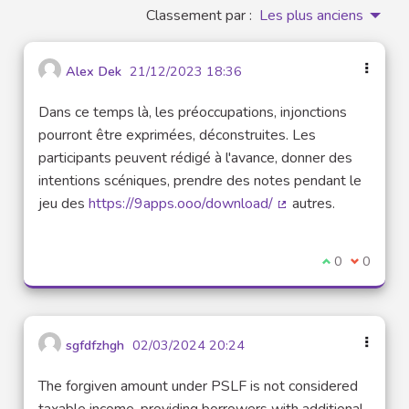
Classement par :
Les plus anciens
Alex Dek
21/12/2023 18:36
Dans ce temps là, les préoccupations, injonctions
pourront être exprimées, déconstruites. Les
participants peuvent rédigé à l'avance, donner des
intentions scéniques, prendre des notes pendant le
jeu des
https://9apps.ooo/download/
autres.
(Lien externe)
Je suis d'acco
0
Je ne sui
0
sgfdfzhgh
02/03/2024 20:24
The forgiven amount under PSLF is not considered
taxable income, providing borrowers with additional