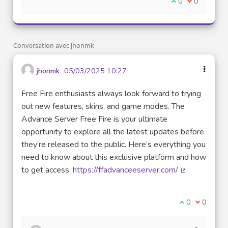
Je suis d'accord
0
Je ne suis 
0
Conversation avec jhonmk
jhonmk
05/03/2025 10:27
Free Fire enthusiasts always look forward to trying
out new features, skins, and game modes. The
Advance Server Free Fire is your ultimate
opportunity to explore all the latest updates before
they’re released to the public. Here’s everything you
need to know about this exclusive platform and how
to get access.
https://ffadvanceeserver.com/
(Lien externe
Je suis d'acco
0
Je ne sui
0