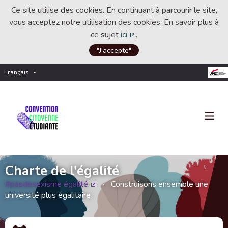
Ce site utilise des cookies. En continuant à parcourir le site,
vous acceptez notre utilisation des cookies. En savoir plus à
ce sujet
ici
.
(Lien externe)
"J'accepte"
Français
Choisir la langue
Choose language
Charte de l'égalité
#pasdesexisme égalité
Construisons ensemble une
(Lien externe)
université plus égalitaire