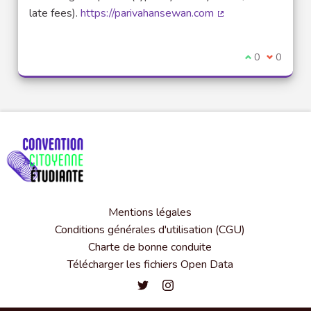
late fees).
https://parivahansewan.com
(Lien externe)
Je suis d'acco
0
Je ne sui
0
Mentions légales
Conditions générales d'utilisation (CGU)
Charte de bonne conduite
Télécharger les fichiers Open Data
Convention citoyenne étudiante de l'
Convention citoyenne étudiante 