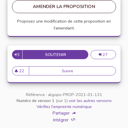
AMENDER LA PROPOSITION
Proposez une modification de cette proposition en
l'amendant.
3
SOUTENIR
CRÉATION D'UN DISPOSITIF 
Création d'un di
27
22
Suivre
Création d'un dispositif anony
22 abonnés
Référence : algopo-PROP-2021-01-131
Numéro de version 1
(sur 1)
voir les autres versions
Vérifiez l'empreinte numérique
Partager
Intégrer