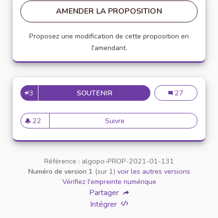
AMENDER LA PROPOSITION
Proposez une modification de cette proposition en
l'amendant.
3
SOUTENIR
CRÉATION D'UN DISPOSITIF 
Création d'un di
27
22
Suivre
Création d'un dispositif anony
22 abonnés
Référence : algopo-PROP-2021-01-131
Numéro de version 1
(sur 1)
voir les autres versions
Vérifiez l'empreinte numérique
Partager
Intégrer