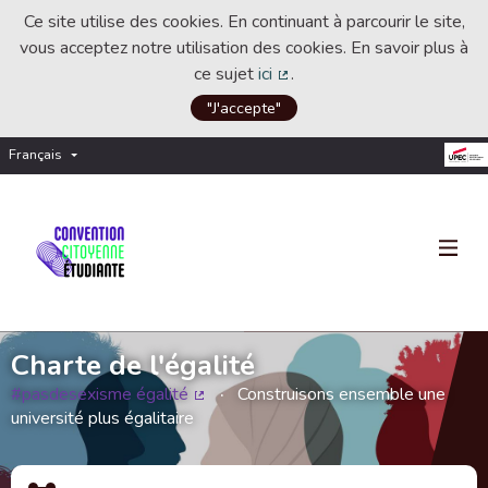
Ce site utilise des cookies. En continuant à parcourir le site,
vous acceptez notre utilisation des cookies. En savoir plus à
ce sujet
ici
.
(Lien externe)
"J'accepte"
Français
Choisir la langue
Choose language
Charte de l'égalité
#pasdesexisme égalité
Construisons ensemble une
(Lien externe)
université plus égalitaire