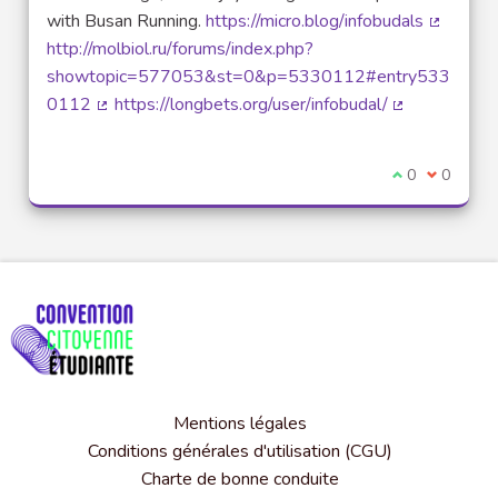
with Busan Running.
https://micro.blog/infobudals
(Lien ex
http://molbiol.ru/forums/index.php?
showtopic=577053&st=0&p=5330112#entry533
0112
https://longbets.org/user/infobudal/
(Lien externe)
(Lien externe
Je suis d'acco
0
Je ne sui
0
Mentions légales
Conditions générales d'utilisation (CGU)
Charte de bonne conduite