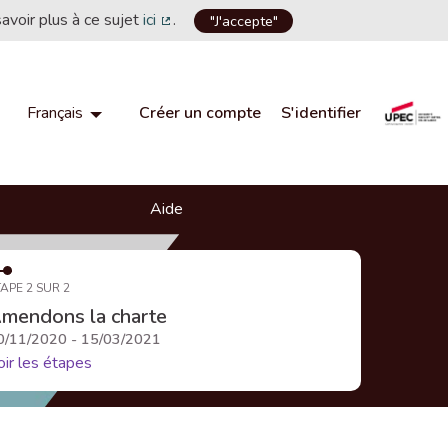
savoir plus à ce sujet
ici
.
"J'accepte"
(Lien externe)
Créer un compte
S'identifier
Français
Choisir la langue
Choose language
Aide
APE 2 SUR 2
mendons la charte
0/11/2020 - 15/03/2021
oir les étapes