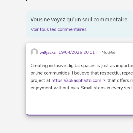
Vous ne voyez qu'un seul commentaire
Voir tous les commentaires
willjacks
19/04/2025 20:11
Modifié
Creating inclusive digital spaces is just as import
online communities, I believe that respectful repr
project at
https://apkasphalt8.com
that offers 
(Lien externe)
enjoyment without bias. Small steps in every secto