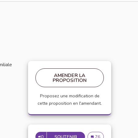
iliale
AMENDER LA
PROPOSITION
Proposez une modification de
cette proposition en l'amendant.
0
SOUTENIR
PARTENARIAT AVEC LE CR
Partenariat avec le Cro
76