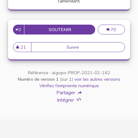
l'amendant.
3
SOUTENIR
INCLUSION DES PERSONNES 
Inclusion des p
70
21
Suivre
Inclusion des personnes tran
21 abonnés
Référence : algopo-PROP-2021-02-162
Numéro de version 1
(sur 1)
voir les autres versions
Vérifiez l'empreinte numérique
Partager
Intégrer