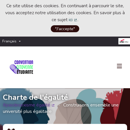
Ce site utilise des cookies. En continuant à parcourir le site,
vous acceptez notre utilisation des cookies. En savoir plus à
ce sujet
ici
.
(Lien externe)
"J'accepte"
Français
Choisir la langue
Choose language
Charte de l'égalité
#pasdesexisme égalité
Construisons ensemble une
(Lien externe)
université plus égalitaire