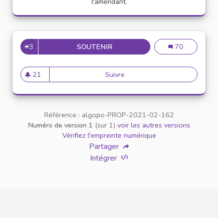
l'amendant.
3
SOUTENIR
INCLUSION DES PERSONNES 
Inclusion des p
70
21
Suivre
Inclusion des personnes tran
21 abonnés
Référence : algopo-PROP-2021-02-162
Numéro de version 1
(sur 1)
voir les autres versions
Vérifiez l'empreinte numérique
Partager
Intégrer