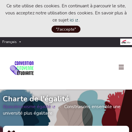
Ce site utilise des cookies. En continuant à parcourir le site,
vous acceptez notre utilisation des cookies. En savoir plus à
ce sujet
ici
.
(Lien externe)
"J'accepte"
Français
Choisir la langue
Choose language
Charte de l'égalité
#pasdesexisme égalité
Construisons ensemble une
(Lien externe)
université plus égalitaire