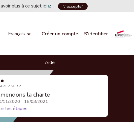
savoir plus à ce sujet
ici
.
"J'accepte"
(Lien externe)
Créer un compte
S'identifier
Français
Choisir la langue
Choose language
Aide
APE 2 SUR 2
mendons la charte
0/11/2020 - 15/03/2021
oir les étapes