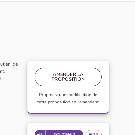
utien, de
nt.
AMENDER LA
t
PROPOSITION
Proposez une modification de
cette proposition en l'amendant.
5
SOUTENIR
CRÉATION D'UN PROJET T
Création d'un projet tut
29