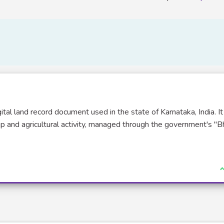
gital land record document used in the state of Karnataka, India. It
ip and agricultural activity, managed through the government's "
J