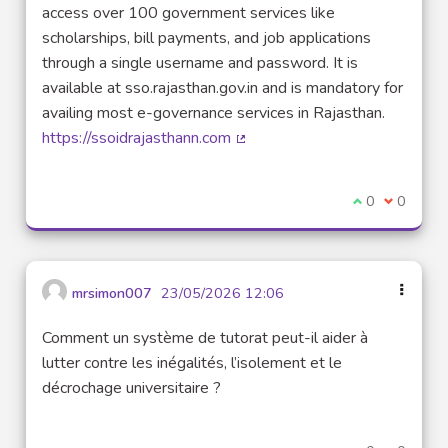
access over 100 government services like
scholarships, bill payments, and job applications
through a single username and password. It is
available at sso.rajasthan.gov.in and is mandatory for
availing most e-governance services in Rajasthan.
https://ssoidrajasthann.com
(External link)
I agree with t
0
I disagre
0
mrsimon007
23/05/2026 12:06
Comment un système de tutorat peut-il aider à
lutter contre les inégalités, l’isolement et le
décrochage universitaire ?