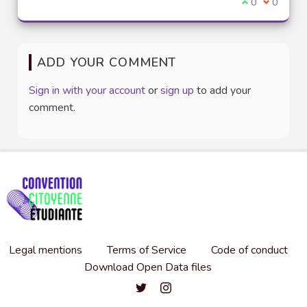
I agree with t
0
I disagre
0
ADD YOUR COMMENT
Sign in with your account
or
sign up
to add your
comment.
Legal mentions
Terms of Service
Code of conduct
Download Open Data files
Convention citoyenne étudiante de l'
Convention citoyenne étudiante 