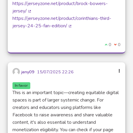
(External lin
https://jerseyzone.net/product/brock-bowers-
jersey/
(External link)
https://jerseyzone.net/product/corinthians-third-
jersey-24-25-fan-edition/
(External link)
I agree with t
0
I disagre
0
jeny09
15/07/2025 22:26
In favor
This is an important topic—creating equitable digital
spaces is part of larger systemic change. For
creators and educators using platforms like
Facebook to raise awareness and share valuable
content, it's also essential to understand
monetization eligibility. You can check if your page