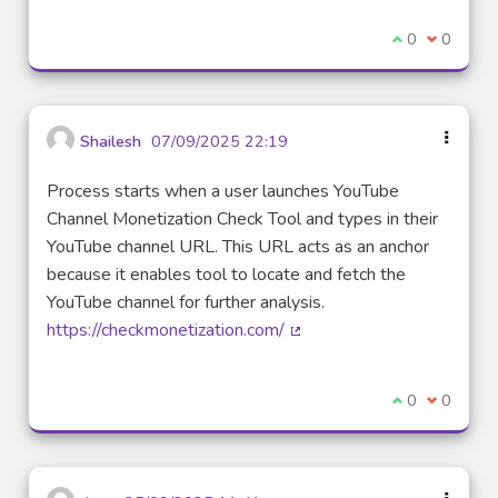
I agree with t
0
I disagre
0
Shailesh
07/09/2025 22:19
Process starts when a user launches YouTube
Channel Monetization Check Tool and types in their
YouTube channel URL. This URL acts as an anchor
because it enables tool to locate and fetch the
YouTube channel for further analysis.
https://checkmonetization.com/
(External link)
I agree with t
0
I disagre
0