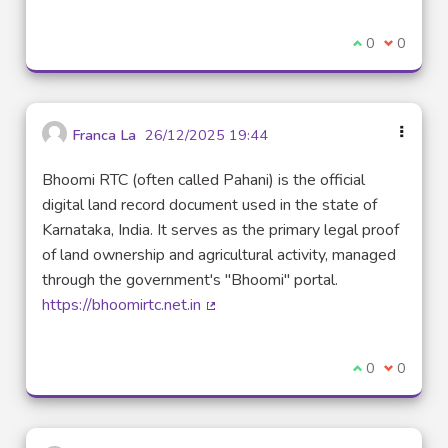
I agree with t
0
I disagre
0
Franca La
26/12/2025 19:44
Bhoomi RTC (often called Pahani) is the official
digital land record document used in the state of
Karnataka, India. It serves as the primary legal proof
of land ownership and agricultural activity, managed
through the government's "Bhoomi" portal.
https://bhoomirtc.net.in
(External link)
I agree with t
0
I disagre
0