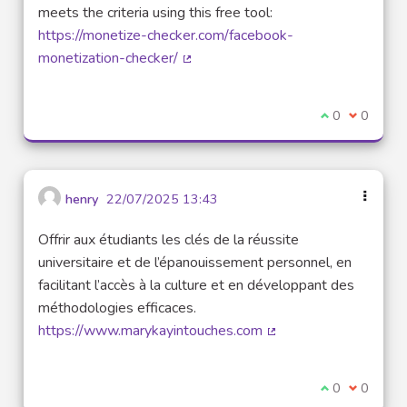
meets the criteria using this free tool:
https://monetize-checker.com/facebook-
monetization-checker/
(External link)
I agree with t
0
I disagre
0
henry
22/07/2025 13:43
Offrir aux étudiants les clés de la réussite
universitaire et de l’épanouissement personnel, en
facilitant l’accès à la culture et en développant des
méthodologies efficaces.
https://www.marykayintouches.com
(External link)
I agree with t
0
I disagre
0