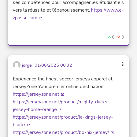
ses compétences pour accompagner les étudiant·e·s
vers la réussite et l’épanouissement.
https://www.e-
zpassri.com
(External link)
I agree with t
0
I disagre
0
jorge
01/06/2025 00:32
Experience the finest soccer jerseys apparel at
JerseyZone Your premier online destination
https://jerseyzone.net
(External link)
https://jerseyzone.net/product/mighty-ducks-
jersey-home-orange
(External link)
https://jerseyzone.net/product/la-kings-jersey-
black/
(External link)
https://jerseyzone.net/product/bo-nix-jersey/