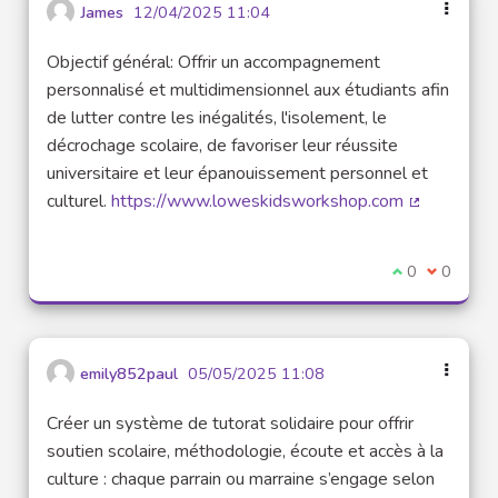
James
12/04/2025 11:04
Objectif général: Offrir un accompagnement
personnalisé et multidimensionnel aux étudiants afin
de lutter contre les inégalités, l'isolement, le
décrochage scolaire, de favoriser leur réussite
universitaire et leur épanouissement personnel et
culturel.
https://www.loweskidsworkshop.com
(External li
I agree with t
0
I disagre
0
emily852paul
05/05/2025 11:08
Créer un système de tutorat solidaire pour offrir
soutien scolaire, méthodologie, écoute et accès à la
culture : chaque parrain ou marraine s’engage selon