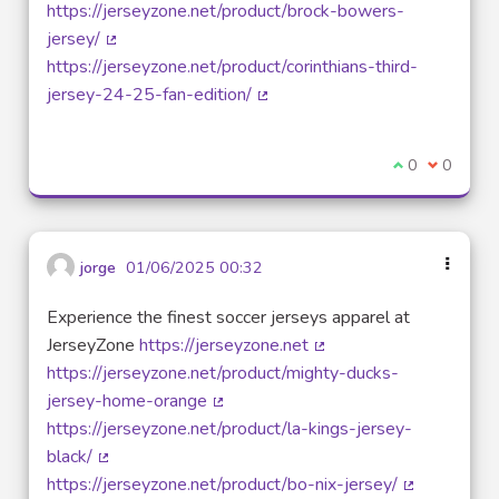
(External lin
https://jerseyzone.net/product/brock-bowers-
jersey/
(External link)
https://jerseyzone.net/product/corinthians-third-
jersey-24-25-fan-edition/
(External link)
I agree with t
0
I disagre
0
jorge
01/06/2025 00:32
Experience the finest soccer jerseys apparel at
JerseyZone
https://jerseyzone.net
(External link)
https://jerseyzone.net/product/mighty-ducks-
jersey-home-orange
(External link)
https://jerseyzone.net/product/la-kings-jersey-
black/
(External link)
https://jerseyzone.net/product/bo-nix-jersey/