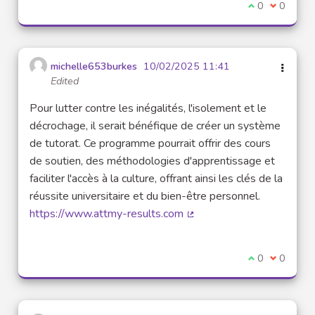
I agree with t
0
I disagre
0
michelle653burkes
10/02/2025 11:41
Edited
Pour lutter contre les inégalités, l'isolement et le
décrochage, il serait bénéfique de créer un système
de tutorat. Ce programme pourrait offrir des cours
de soutien, des méthodologies d'apprentissage et
faciliter l'accès à la culture, offrant ainsi les clés de la
réussite universitaire et du bien-être personnel.
https://www.attmy-results.com
(External link)
I agree with t
0
I disagre
0