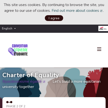
This site uses cookies. By continuing to browse the site, you
agree to our use of cookies.
Find out more about cookies
.
(Ext
I agree
English
Choisir la langue
Choose language
Charter of Equality
#pasdesexisme égalité
Let's build a more egalitarian
(External link)
university together
PHASE 2 OF 2