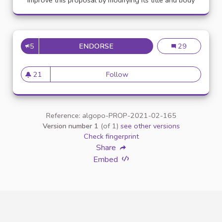
Improve this proposal by modifying its title and body
5
ENDORSE
CRÉATION D'UN PROJET TUTO
Création d'un pr
29
21
Follow
Création d'un projet tutorat
21 followers
Reference: algopo-PROP-2021-02-165
Version number 1
(of 1)
see other versions
Check fingerprint
Share
Embed