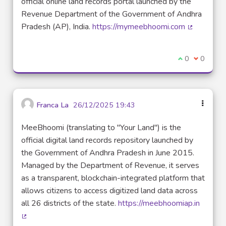
official online land records portal launched by the
Revenue Department of the Government of Andhra
Pradesh (AP), India.
https://mymeebhoomi.com
(External l
I agree with t
0
I disagre
0
Franca La
26/12/2025 19:43
MeeBhoomi (translating to "Your Land") is the
official digital land records repository launched by
the Government of Andhra Pradesh in June 2015.
Managed by the Department of Revenue, it serves
as a transparent, blockchain-integrated platform that
allows citizens to access digitized land data across
all 26 districts of the state.
https://meebhoomiap.in
(External link)