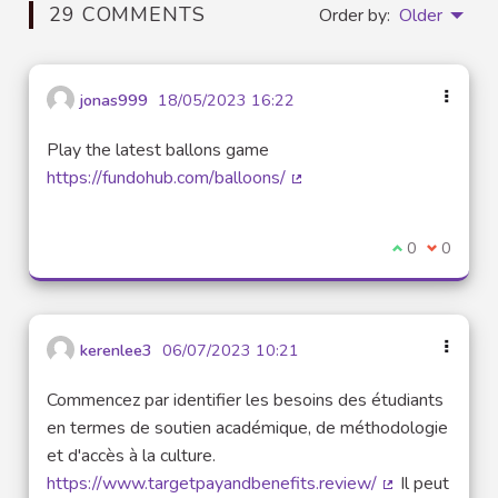
29 COMMENTS
Order by:
Older
jonas999
18/05/2023 16:22
Play the latest ballons game
https://fundohub.com/balloons/
(External link)
I agree with t
0
I disagre
0
kerenlee3
06/07/2023 10:21
Commencez par identifier les besoins des étudiants
en termes de soutien académique, de méthodologie
et d'accès à la culture.
https://www.targetpayandbenefits.review/
Il peut