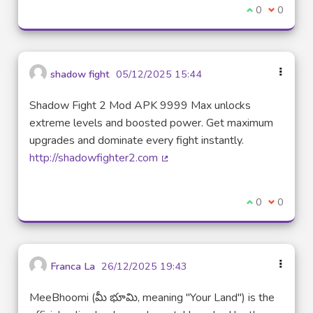
I agree with t
0
I disagre
0
shadow fight
05/12/2025 15:44
Shadow Fight 2 Mod APK 9999 Max unlocks
extreme levels and boosted power. Get maximum
upgrades and dominate every fight instantly.
http://shadowfighter2.com
(External link)
I agree with t
0
I disagre
0
Franca La
26/12/2025 19:43
MeeBhoomi (మీ భూమి, meaning "Your Land") is the