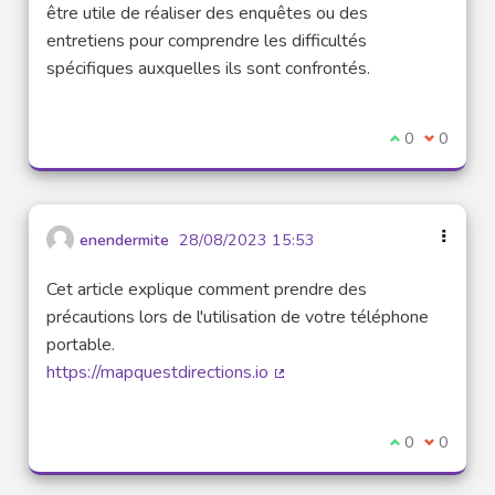
(External link)
être utile de réaliser des enquêtes ou des
entretiens pour comprendre les difficultés
spécifiques auxquelles ils sont confrontés.
I agree with t
0
I disagre
0
enendermite
28/08/2023 15:53
Cet article explique comment prendre des
précautions lors de l'utilisation de votre téléphone
portable.
https://mapquestdirections.io
(External link)
I agree with t
0
I disagre
0