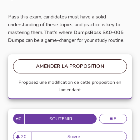
Signaler
Pass this exam, candidates must have a solid
understanding of these topics, and practice is key to
mastering them. That’s where
DumpsBoss SK0-005
Dumps
can be a game-changer for your study routine.
AMENDER LA PROPOSITION
Proposez une modification de cette proposition en
l'amendant.
0
SOUTENIR
ACE YOUR COMPTIA SERVER+
Ace Your Com
8
20
Suivre
Ace Your CompTIA Server+ 