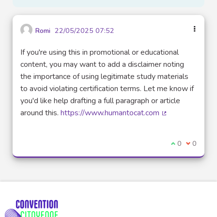
Romi
22/05/2025 07:52
If you're using this in promotional or educational
content, you may want to add a disclaimer noting
the importance of using legitimate study materials
to avoid violating certification terms. Let me know if
you'd like help drafting a full paragraph or article
around this.
https://www.humantocat.com
(Lien externe)
Je suis d'acco
0
Je ne sui
0