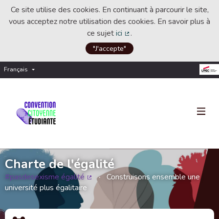
Ce site utilise des cookies. En continuant à parcourir le site,
vous acceptez notre utilisation des cookies. En savoir plus à
ce sujet
ici
.
(Lien externe)
"J'accepte"
Français
Choisir la langue
Choose language
Charte de l'égalité
#pasdesexisme égalité
Construisons ensemble une
(Lien externe)
université plus égalitaire