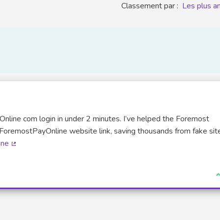
Classement par :
Les plus a
Online com login in under 2 minutes. I’ve helped the Foremost
ForemostPayOnline website link, saving thousands from fake sit
ine
(Lien externe)
J