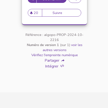
20
Suivre
Ace Your CompTIA Server+ 
20 abonnés
Référence : algopo-PROP-2024-10-
2216
Numéro de version 1
(sur 1)
voir les
autres versions
Vérifiez l'empreinte numérique
Partager
Intégrer