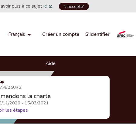
savoir plus à ce sujet
ici
.
"J'accepte"
(Lien externe)
Créer un compte
S'identifier
Français
Choisir la langue
Choose language
Aide
APE 2 SUR 2
mendons la charte
0/11/2020 - 15/03/2021
oir les étapes