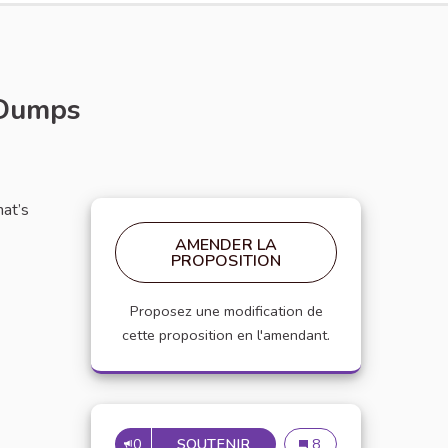
 Dumps
hat’s
AMENDER LA
PROPOSITION
Proposez une modification de
cette proposition en l'amendant.
0
SOUTENIR
ACE YOUR COMPTIA SERV
Ace Your CompTIA Se
8