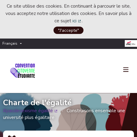
Ce site utilise des cookies. En continuant à parcourir le site,
vous acceptez notre utilisation des cookies. En savoir plus à
ce sujet
ici
.
(Lien externe)
"J'accepte"
Français
Choisir la langue
Choose language
Charte de l'égalité
#pasdesexisme égalité
Construisons ensemble une
(Lien externe)
université plus égalitaire