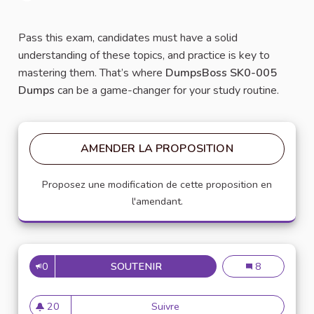
Signaler
Pass this exam, candidates must have a solid
understanding of these topics, and practice is key to
mastering them. That’s where
DumpsBoss SK0-005
Dumps
can be a game-changer for your study routine.
AMENDER LA PROPOSITION
Proposez une modification de cette proposition en
l'amendant.
0
SOUTENIR
ACE YOUR COMPTIA SERVER+
Ace Your Com
8
20
Suivre
Ace Your CompTIA Server+ 