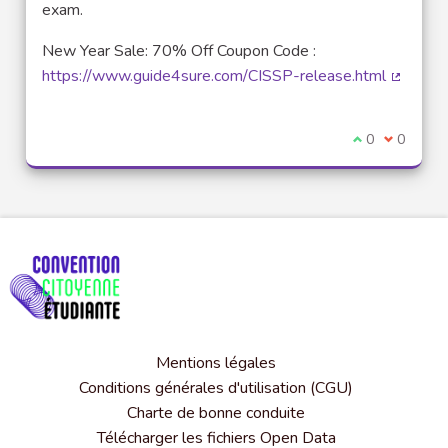
exam.
New Year Sale: 70% Off Coupon Code :
https://www.guide4sure.com/CISSP-release.html
(Lien ex
Je suis d'acco
0
Je ne sui
0
Mentions légales
Conditions générales d'utilisation (CGU)
Charte de bonne conduite
Télécharger les fichiers Open Data