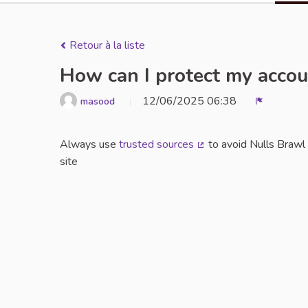
Retour à la liste
How can I protect my accou
12/06/2025 06:38
masood
Signaler
Always use
trusted sources
to avoid Nulls Brawl 
(Lien externe)
site