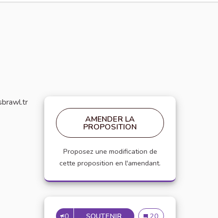
sbrawl.tr
AMENDER LA
PROPOSITION
Proposez une modification de
cette proposition en l'amendant.
0
SOUTENIR
HOW CAN I PROTECT MY A
How can I protect my a
20