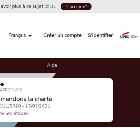
savoir plus à ce sujet
ici
.
"J'accepte"
(Lien externe)
Créer un compte
S'identifier
Français
Choisir la langue
Choose language
Aide
APE 2 SUR 2
mendons la charte
0/11/2020 - 15/03/2021
oir les étapes