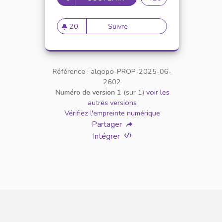
20
Suivre
How can I protect my account
20 abonnés
Référence : algopo-PROP-2025-06-
2602
Numéro de version 1
(sur 1)
voir les
autres versions
Vérifiez l'empreinte numérique
Partager
Intégrer