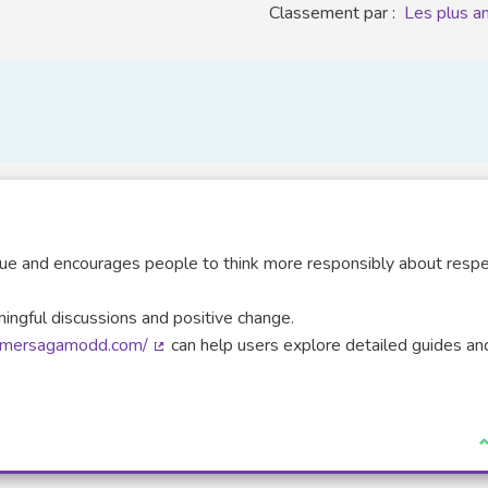
Classement par :
Les plus a
ssue and encourages people to think more responsibly about resp
ningful discussions and positive change.
ummersagamodd.com/
can help users explore detailed guides an
(Lien externe)
J