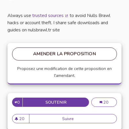
Signaler
Always use
trusted sources
to avoid Nulls Brawl
(Lien externe)
hacks or account theft. I share safe downloads and
guides on nulsbrawl.tr site
AMENDER LA PROPOSITION
Proposez une modification de cette proposition en
l'amendant.
0
SOUTENIR
HOW CAN I PROTECT MY ACC
How can I prote
20
20
Suivre
How can I protect my account
20 abonnés