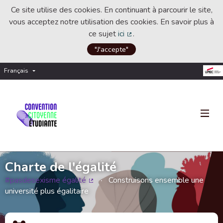
Ce site utilise des cookies. En continuant à parcourir le site,
vous acceptez notre utilisation des cookies. En savoir plus à
ce sujet
ici
.
(Lien externe)
"J'accepte"
Français
Choisir la langue
Choose language
Charte de l'égalité
#pasdesexisme égalité
Construisons ensemble une
(Lien externe)
université plus égalitaire