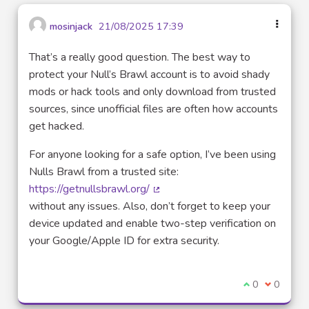
mosinjack
21/08/2025 17:39
That’s a really good question. The best way to
protect your Null’s Brawl account is to avoid shady
mods or hack tools and only download from trusted
sources, since unofficial files are often how accounts
get hacked.
For anyone looking for a safe option, I’ve been using
Nulls Brawl from a trusted site:
https://getnullsbrawl.org/
(Lien externe)
without any issues. Also, don’t forget to keep your
device updated and enable two-step verification on
your Google/Apple ID for extra security.
Je suis d'acco
0
Je ne sui
0