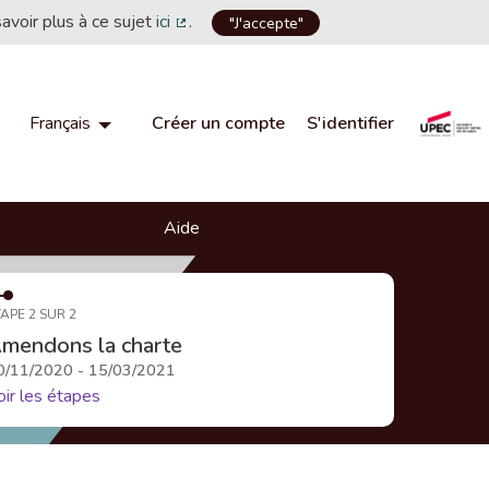
savoir plus à ce sujet
ici
.
"J'accepte"
(Lien externe)
Créer un compte
S'identifier
Français
Choisir la langue
Choose language
Aide
APE 2 SUR 2
mendons la charte
0/11/2020 - 15/03/2021
oir les étapes