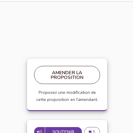
AMENDER LA
PROPOSITION
Proposez une modification de
cette proposition en l'amendant.
0
SOUTENIR
LIZARD BUTTON - INTERAC
Lizard Button - Intera
5