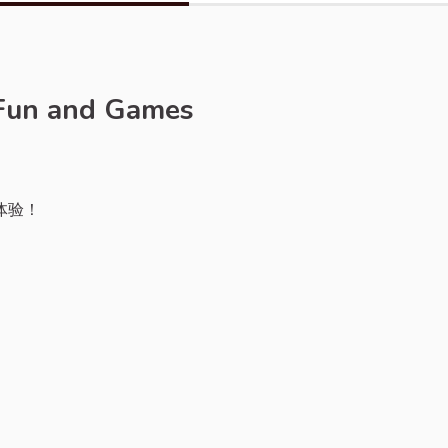
e Fun and Games
体验！