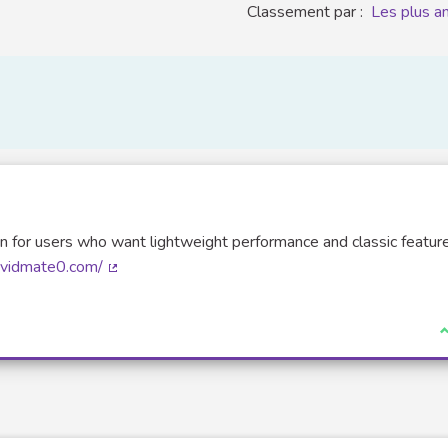
Classement par :
Les plus a
n for users who want lightweight performance and classic feature
//vidmate0.com/
(Lien externe)
J