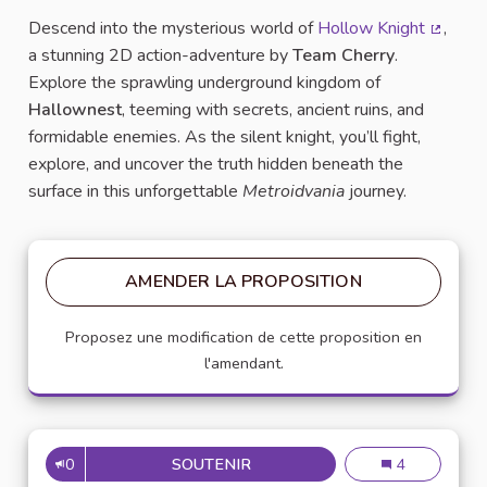
Descend into the mysterious world of
Hollow Knight
,
(Lien e
a stunning 2D action-adventure by
Team Cherry
.
Explore the sprawling underground kingdom of
Hallownest
, teeming with secrets, ancient ruins, and
formidable enemies. As the silent knight, you’ll fight,
explore, and uncover the truth hidden beneath the
surface in this unforgettable
Metroidvania
journey.
AMENDER LA PROPOSITION
Proposez une modification de cette proposition en
l'amendant.
0
SOUTENIR
WHAT ABOUT HOLLOW KNIG
What About Ho
4