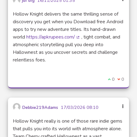
jdf dfg
16/11/2025 01:35
Hollow Knight delivers the same thrilling sense of
discovery you get when you Download free Android
apps to try new adventure titles. Its hand-drawn
world
https://apkrupees.com/
, tight combat, and
(Lien externe)
atmospheric storytelling pull you deep into
Hallownest as you uncover secrets and challenge
relentless foes.
Je suis d'acco
0
Je ne sui
0
Debbie219Adams
17/03/2026 08:10
Hollow Knight really is one of those rare indie gems
that pulls you into its world with atmosphere alone.
Team Cherry crafted Hallownest as a vast