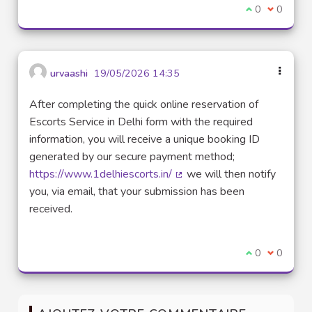
Je suis d'acco
0
Je ne sui
0
urvaashi
19/05/2026 14:35
After completing the quick online reservation of
Escorts Service in Delhi form with the required
information, you will receive a unique booking ID
generated by our secure payment method;
https://www.1delhiescorts.in/
we will then notify
(Lien externe)
you, via email, that your submission has been
received.
Je suis d'acco
0
Je ne sui
0