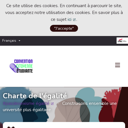
Ce site utilise des cookies. En continuant à parcourir le site,
vous acceptez notre utilisation des cookies. En savoir plus à
ce sujet
ici
.
(Lien externe)
"J'accepte"
Français
Choisir la langue
Choose language
Charte de l'égalité
#pasdesexisme égalité
Construisons ensemble une
(Lien externe)
université plus égalitaire