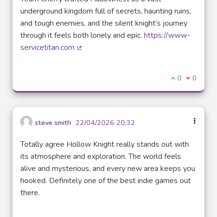
underground kingdom full of secrets, haunting ruins,
and tough enemies, and the silent knight’s journey
through it feels both lonely and epic.
https://www-
servicetitan.com
(Lien externe)
Je suis d'acco
0
Je ne sui
0
steve smith
22/04/2026 20:32
Totally agree Hollow Knight really stands out with
its atmosphere and exploration. The world feels
alive and mysterious, and every new area keeps you
hooked. Definitely one of the best indie games out
there.