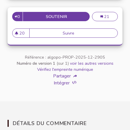
0
SOUTENIR
EXPLORE GAMES ON THE PLAY
Explore Games o
21
20
Suivre
Explore Games on the Play On
20 abonnés
Référence : algopo-PROP-2025-12-2905
Numéro de version 1
(sur 1)
voir les autres versions
Vérifiez l'empreinte numérique
Partager
Intégrer
DÉTAILS DU COMMENTAIRE