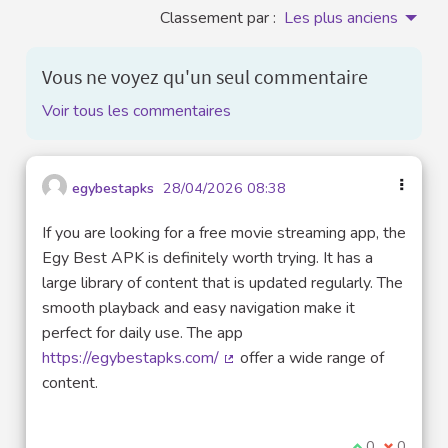
Classement par :
Les plus anciens
Vous ne voyez qu'un seul commentaire
Voir tous les commentaires
egybestapks
28/04/2026 08:38
If you are looking for a free movie streaming app, the
Egy Best APK is definitely worth trying. It has a
large library of content that is updated regularly. The
smooth playback and easy navigation make it
perfect for daily use. The app
https://egybestapks.com/
offer a wide range of
(Lien externe)
content.
Je suis d'acco
0
Je ne sui
0