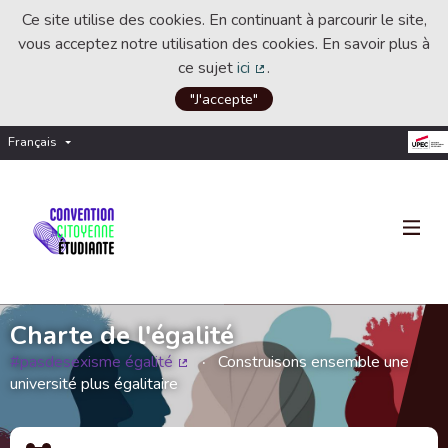
Ce site utilise des cookies. En continuant à parcourir le site,
vous acceptez notre utilisation des cookies. En savoir plus à
ce sujet
ici
.
(Lien externe)
"J'accepte"
Français
Choisir la langue
Choose language
Charte de l'égalité
#pasdesexisme égalité
Construisons ensemble une
(Lien externe)
université plus égalitaire