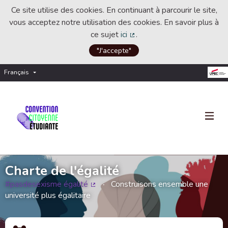
Ce site utilise des cookies. En continuant à parcourir le site,
vous acceptez notre utilisation des cookies. En savoir plus à
ce sujet
ici
.
(Lien externe)
"J'accepte"
Français
Choisir la langue
Choose language
Charte de l'égalité
#pasdesexisme égalité
Construisons ensemble une
(Lien externe)
université plus égalitaire