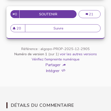
0
SOUTENIR
EXPLORE GAMES ON THE PLAY
Explore Games o
21
20
Suivre
Explore Games on the Play On
20 abonnés
Référence : algopo-PROP-2025-12-2905
Numéro de version 1
(sur 1)
voir les autres versions
Vérifiez l'empreinte numérique
Partager
Intégrer
DÉTAILS DU COMMENTAIRE