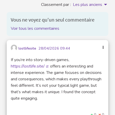
Classement par :
Les plus anciens
Vous ne voyez qu'un seul commentaire
Voir tous les commentaires
lostlifesite
28/04/2026 09:44
If you’re into story-driven games,
https://lostlife.site/
offers an interesting and
(Lien externe)
intense experience. The game focuses on decisions
and consequences, which makes every playthrough
feel different. It’s not your typical light game, but
that’s what makes it unique. I found the concept
quite engaging.
Je suis d'acco
0
Je ne sui
0