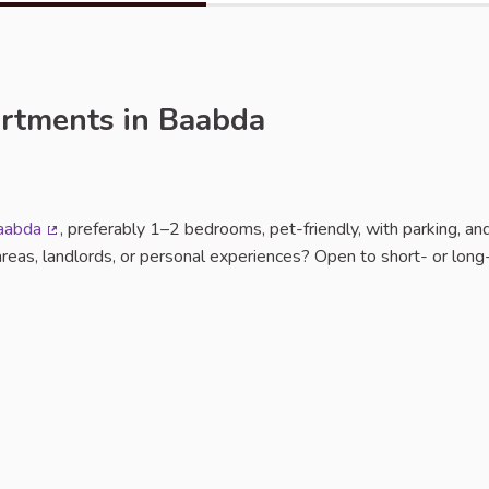
artments in Baabda
Baabda
, preferably 1–2 bedrooms, pet-friendly, with parking, an
(Lien externe)
reas, landlords, or personal experiences? Open to short- or lon