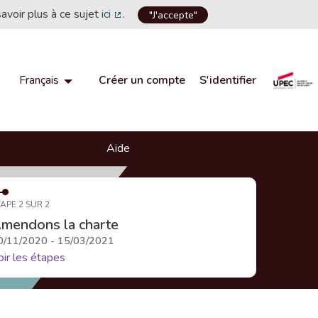
savoir plus à ce sujet
ici
.
"J'accepte"
(Lien externe)
Créer un compte
S'identifier
Français
Choisir la langue
Choose language
Aide
APE 2 SUR 2
mendons la charte
0/11/2020 - 15/03/2021
oir les étapes