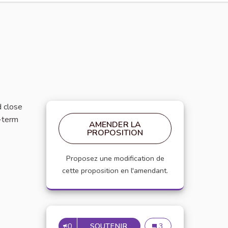
d close
g-term
AMENDER LA
PROPOSITION
Proposez une modification de
cette proposition en l'amendant.
0
SOUTENIR
LOOKING FOR AFFORDABL
Looking for Affordabl
3