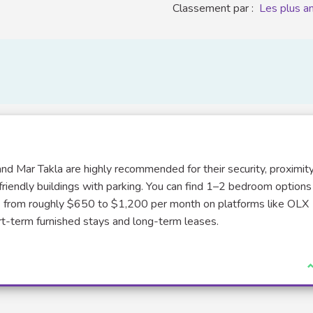
Classement par :
Les plus a
nd Mar Takla are highly recommended for their security, proximit
friendly buildings with parking. You can find 1–2 bedroom options
from roughly $650 to $1,200 per month on platforms like OLX
Lien externe)
rt-term furnished stays and long-term leases.
J