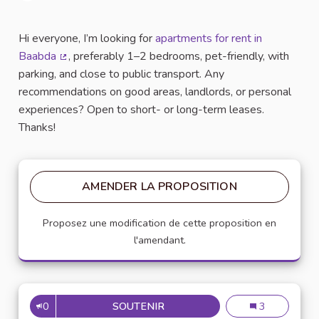
Signaler
Hi everyone, I’m looking for
apartments for rent in
Baabda
, preferably 1–2 bedrooms, pet-friendly, with
(Lien externe)
parking, and close to public transport. Any
recommendations on good areas, landlords, or personal
experiences? Open to short- or long-term leases.
Thanks!
AMENDER LA PROPOSITION
Proposez une modification de cette proposition en
l'amendant.
0
SOUTENIR
LOOKING FOR AFFORDABLE 
Looking for Af
3