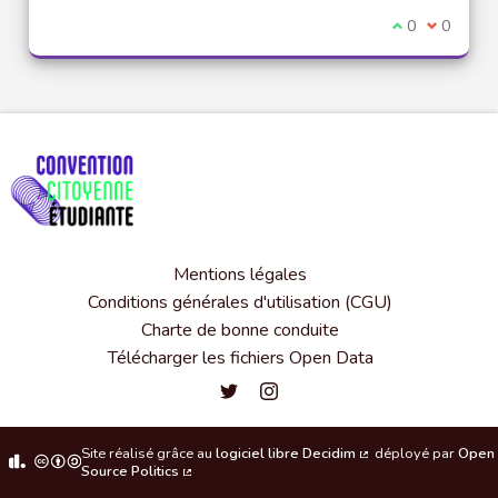
Je suis d'acco
0
Je ne sui
0
Mentions légales
Conditions générales d'utilisation (CGU)
Charte de bonne conduite
Télécharger les fichiers Open Data
Convention citoyenne étudiante de l'
Convention citoyenne étudiante 
Site réalisé grâce au
logiciel libre Decidim
déployé par
Open
(Lien externe)
Source Politics
(Lien externe)