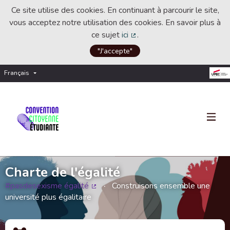
Ce site utilise des cookies. En continuant à parcourir le site,
vous acceptez notre utilisation des cookies. En savoir plus à
ce sujet
ici
.
(Lien externe)
"J'accepte"
Français
Choisir la langue
Choose language
Charte de l'égalité
#pasdesexisme égalité
Construisons ensemble une
(Lien externe)
université plus égalitaire