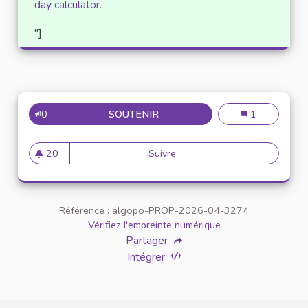
day calculator
.
"]
0
SOUTENIR
VOICI UNE PROPOSITION PRO
Voici une prop
1
20
Suivre
Voici une proposition propre
20 abonnés
Référence : algopo-PROP-2026-04-3274
Vérifiez l'empreinte numérique
Partager
Intégrer