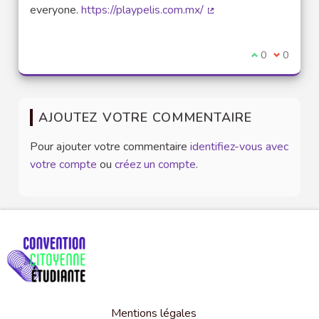
everyone.
https://playpelis.com.mx/
(Lien externe)
Je suis d'acco
0
Je ne sui
0
AJOUTEZ VOTRE COMMENTAIRE
Pour ajouter votre commentaire
identifiez-vous avec
votre compte
ou
créez un compte
.
Mentions légales