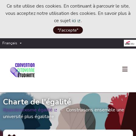
Ce site utilise des cookies. En continuant à parcourir le site,
vous acceptez notre utilisation des cookies. En savoir plus à
ce sujet
ici
.
(Lien externe)
"J'accepte"
Français
Choisir la langue
Choose language
Charte de l'égalité
#pasdesexisme égalité
Construisons ensemble une
(Lien externe)
université plus égalitaire