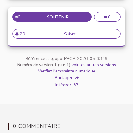
0
SOUTENIR
FUNNY CHAOS SOCCER GAME 
Funny Chaos S
0
20
Suivre
Funny Chaos Soccer Game Yo
20 abonnés
Référence : algopo-PROP-2026-05-3349
Numéro de version 1
(sur 1)
voir les autres versions
Vérifiez l'empreinte numérique
Partager
Intégrer
0 COMMENTAIRE