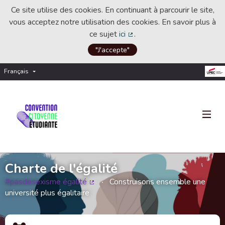
Ce site utilise des cookies. En continuant à parcourir le site,
vous acceptez notre utilisation des cookies. En savoir plus à
ce sujet
ici
.
(Lien externe)
"J'accepte"
Français
Choisir la langue
Choose language
Charte de l'égalité
#pasdesexisme égalité
Construisons ensemble une
(Lien externe)
université plus égalitaire