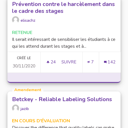
Prévention contre le harcèlement dans
le cadre des stages
elisachz
RETENUE
Il serait intéressant de sensibiliser les étudiants à ce
qui les attend durant les stages et à...
CRÉÉ LE
24
24 ABONNÉS
SUIVRE
7
142
30/11/2020
PRÉVENTION CONTRE LE HARC
Amendement
Betckey - Reliable Labeling Solutions
jazib
EN COURS D'ÉVALUATION
Discover the difference that quality labels can make