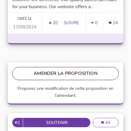
for your business. Our website offers a...
CRÉÉ LE
20
20 ABONNÉS
SUIVRE
0
24
17/09/2024
BETCKEY - RELIABLE LABELIN
AMENDER LA PROPOSITION
Proposez une modification de cette proposition en
l'amendant.
2
SOUTENIR
PRÉVENTION CONTRE LE HAR
Prévention cont
49