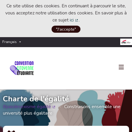
Ce site utilise des cookies. En continuant à parcourir le site,
vous acceptez notre utilisation des cookies. En savoir plus à
ce sujet
ici
.
(Lien externe)
"J'accepte"
Français
Choisir la langue
Choose language
Charte de l'égalité
#pasdesexisme égalité
Construisons ensemble une
(Lien externe)
université plus égalitaire