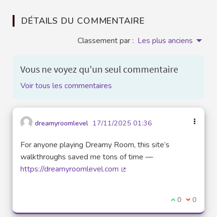
DÉTAILS DU COMMENTAIRE
Classement par :
Les plus anciens
Vous ne voyez qu'un seul commentaire
Voir tous les commentaires
dreamyroomlevel
17/11/2025 01:36
For anyone playing Dreamy Room, this site’s
walkthroughs saved me tons of time —
https://dreamyroomlevel.com
(Lien externe)
Je suis d'acco
0
Je ne sui
0