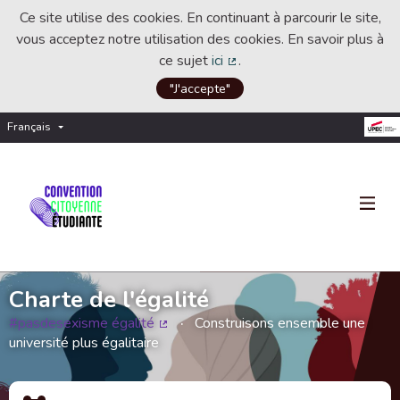
Ce site utilise des cookies. En continuant à parcourir le site,
vous acceptez notre utilisation des cookies. En savoir plus à
ce sujet
ici
.
(Lien externe)
"J'accepte"
Français
Choisir la langue
Choose language
Charte de l'égalité
#pasdesexisme égalité
Construisons ensemble une
(Lien externe)
université plus égalitaire