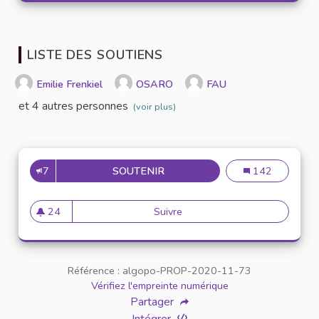
LISTE DES SOUTIENS
Emilie Frenkiel
OSARO
FAU
et 4 autres personnes
(voir plus)
7
SOUTENIR
PRÉVENTION CONTRE LE HAR
Prévention cont
142
24
Suivre
Prévention contre le harcèle
24 abonnés
Référence : algopo-PROP-2020-11-73
Vérifiez l'empreinte numérique
Partager
Intégrer