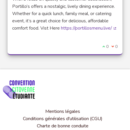
Portillo’s offers a nostalgic, lively dining experience.
Whether for a quick lunch, family meal, or catering
event, it’s a great choice for delicious, affordable
comfort food. Vist Here
https://portillosmenu.live/
(Lien ex
Je suis d'acco
0
Je ne sui
0
Mentions légales
Conditions générales d'utilisation (CGU)
Charte de bonne conduite