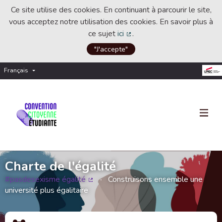
Ce site utilise des cookies. En continuant à parcourir le site,
vous acceptez notre utilisation des cookies. En savoir plus à
ce sujet
ici
.
(Lien externe)
"J'accepte"
Français
Choisir la langue
Choose language
Charte de l'égalité
#pasdesexisme égalité
Construisons ensemble une
(Lien externe)
université plus égalitaire