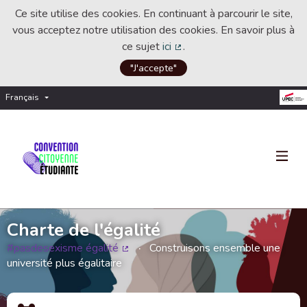
Ce site utilise des cookies. En continuant à parcourir le site,
vous acceptez notre utilisation des cookies. En savoir plus à
ce sujet
ici
.
(Lien externe)
"J'accepte"
Français
Choisir la langue
Choose language
Charte de l'égalité
#pasdesexisme égalité
Construisons ensemble une
(Lien externe)
université plus égalitaire