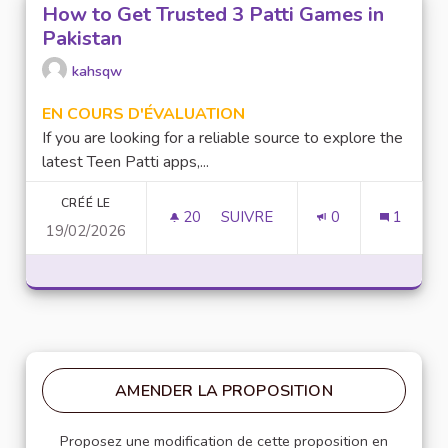
How to Get Trusted 3 Patti Games in
Pakistan
kahsqw
EN COURS D'ÉVALUATION
If you are looking for a reliable source to explore the
latest Teen Patti apps,...
CRÉÉ LE
20
20 ABONNÉS
SUIVRE
0
1
19/02/2026
HOW TO GET TRUSTED 3 PATTI
AMENDER LA PROPOSITION
Proposez une modification de cette proposition en