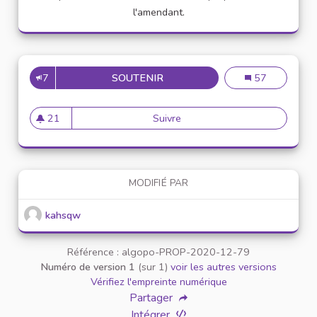
l'amendant.
7
SOUTENIR
CELLULE D'ÉCOUTE ET D'AC
Cellule d'écou
57
21
Suivre
Cellule d'écoute et d'accom
21 abonnés
MODIFIÉ PAR
kahsqw
Référence : algopo-PROP-2020-12-79
Numéro de version 1
(sur 1)
voir les autres versions
Vérifiez l'empreinte numérique
Partager
Intégrer