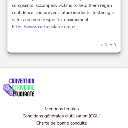
complaints, accompany victims to help them regain
confidence, and prevent future incidents, fostering a
safer and more respectful environment.
https://www.cattranslator.org
(Lien externe)
Je suis d'acco
0
Je ne sui
0
Mentions légales
Conditions générales d'utilisation (CGU)
Charte de bonne conduite