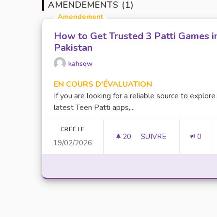
AMENDEMENTS (1)
Amendement
How to Get Trusted 3 Patti Games i
Pakistan
kahsqw
EN COURS D'ÉVALUATION
If you are looking for a reliable source to explore
latest Teen Patti apps,...
CRÉÉ LE
20
20 ABONNÉS
SUIVRE
0
19/02/2026
HOW TO GET TRUSTED