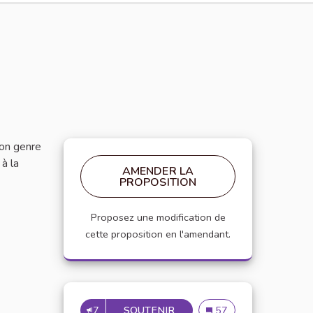
son genre
 à la
AMENDER LA
PROPOSITION
Proposez une modification de
cette proposition en l'amendant.
7
SOUTENIR
CELLULE D'ÉCOUTE ET D'
Cellule d'écoute et d
57