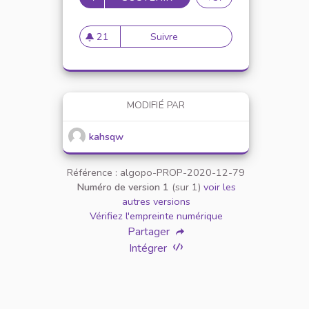
21
Suivre
Cellule d'écoute et d'accom
21 abonnés
MODIFIÉ PAR
kahsqw
Référence : algopo-PROP-2020-12-79
Numéro de version 1
(sur 1)
voir les
autres versions
Vérifiez l'empreinte numérique
Partager
Intégrer