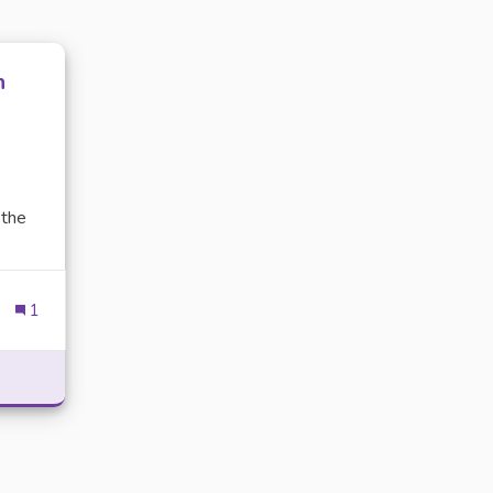
n
 the
1
 3 PATTI GAMES IN PAKISTAN