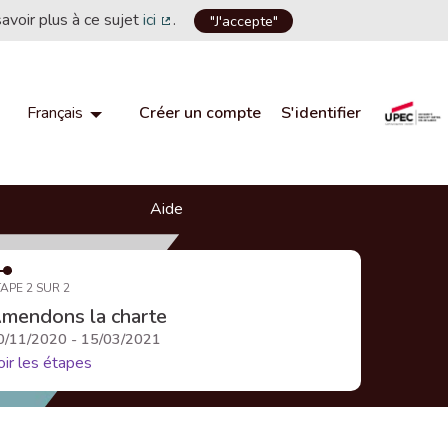
savoir plus à ce sujet
ici
.
"J'accepte"
(Lien externe)
Créer un compte
S'identifier
Français
Choisir la langue
Choose language
Aide
APE 2 SUR 2
mendons la charte
0/11/2020 - 15/03/2021
oir les étapes