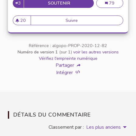
3
SOUTENIR
ENCOURAGER LES RÉFÉRENCE
Encourager les 
79
20
Suivre
Encourager les références bi
20 abonnés
Référence : algopo-PROP-2020-12-82
Numéro de version 1
(sur 1)
voir les autres versions
Vérifiez l'empreinte numérique
Partager
Intégrer
DÉTAILS DU COMMENTAIRE
Classement par :
Les plus anciens