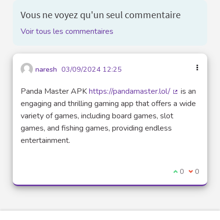
Vous ne voyez qu'un seul commentaire
Voir tous les commentaires
naresh
03/09/2024 12:25
Panda Master APK
https://pandamaster.lol/
is an
(Lien externe
engaging and thrilling gaming app that offers a wide
variety of games, including board games, slot
games, and fishing games, providing endless
entertainment.
Je suis d'acco
0
Je ne sui
0