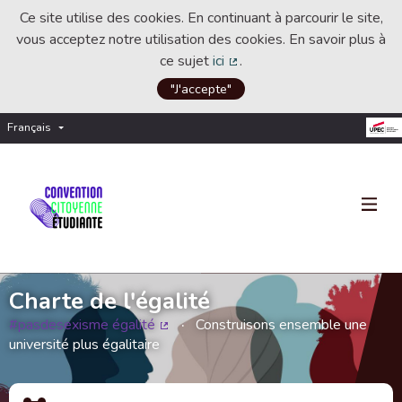
Ce site utilise des cookies. En continuant à parcourir le site,
vous acceptez notre utilisation des cookies. En savoir plus à
ce sujet
ici
.
(Lien externe)
"J'accepte"
Français
Choisir la langue
Choose language
Charte de l'égalité
#pasdesexisme égalité
Construisons ensemble une
(Lien externe)
université plus égalitaire