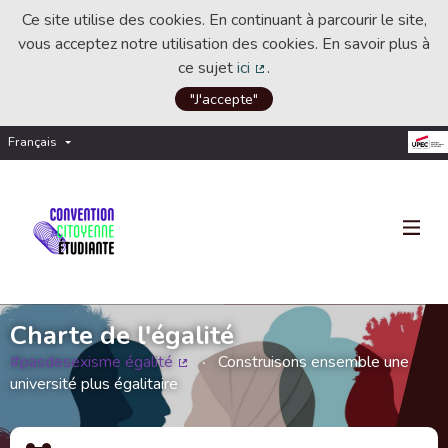
Ce site utilise des cookies. En continuant à parcourir le site,
vous acceptez notre utilisation des cookies. En savoir plus à
ce sujet
ici
.
(Lien externe)
"J'accepte"
Français
Choisir la langue
Choose language
Charte de l'égalité
#pasdesexisme égalité
Construisons ensemble une
(Lien externe)
université plus égalitaire