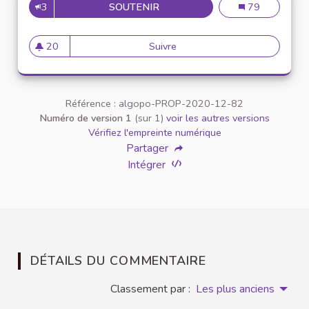
3
SOUTENIR
ENCOURAGER LES RÉFÉRENCE
Encourager les 
79
20
Suivre
Encourager les références bi
20 abonnés
Référence : algopo-PROP-2020-12-82
Numéro de version 1
(sur 1)
voir les autres versions
Vérifiez l'empreinte numérique
Partager
Intégrer
DÉTAILS DU COMMENTAIRE
Classement par :
Les plus anciens