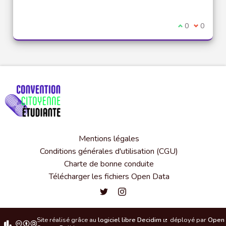
Je suis d'acco
0
Je ne sui
0
Mentions légales
Conditions générales d'utilisation (CGU)
Charte de bonne conduite
Télécharger les fichiers Open Data
Convention citoyenne étudiante de l'
Convention citoyenne étudiante 
Site réalisé grâce au
logiciel libre Decidim
déployé par
Open