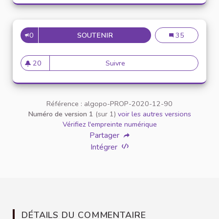
0
SOUTENIR
UN PODCAST POUR C
Un podcast pour
35
20
Suivre
Un podcast pour combat
20 abonnés
Référence : algopo-PROP-2020-12-90
Numéro de version 1
(sur 1)
voir les autres versions
Vérifiez l'empreinte numérique
Partager
Intégrer
DÉTAILS DU COMMENTAIRE