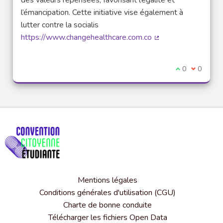
l’émancipation. Cette initiative vise également à
lutter contre la socialis
https://www.changehealthcare.com.co
(Lien externe)
Je suis d'acco
0
Je ne sui
0
Mentions légales
Conditions générales d'utilisation (CGU)
Charte de bonne conduite
Télécharger les fichiers Open Data