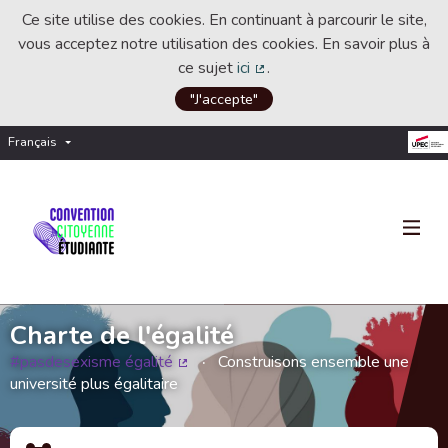
Ce site utilise des cookies. En continuant à parcourir le site,
vous acceptez notre utilisation des cookies. En savoir plus à
ce sujet
ici
.
(Lien externe)
"J'accepte"
Français
Choisir la langue
Choose language
Charte de l'égalité
#pasdesexisme égalité
Construisons ensemble une
(Lien externe)
université plus égalitaire