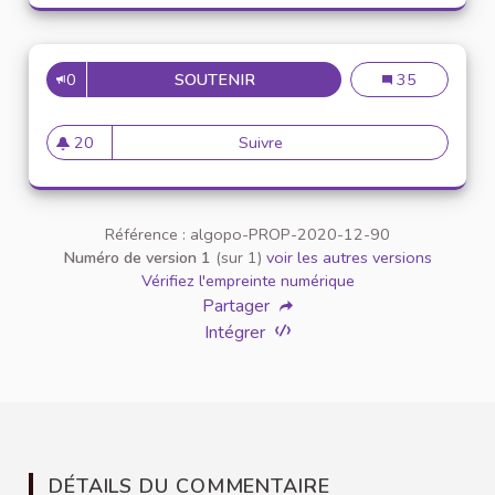
0
SOUTENIR
UN PODCAST POUR C
Un podcast pour
35
20
Suivre
Un podcast pour combat
20 abonnés
Référence : algopo-PROP-2020-12-90
Numéro de version 1
(sur 1)
voir les autres versions
Vérifiez l'empreinte numérique
Partager
Intégrer
DÉTAILS DU COMMENTAIRE