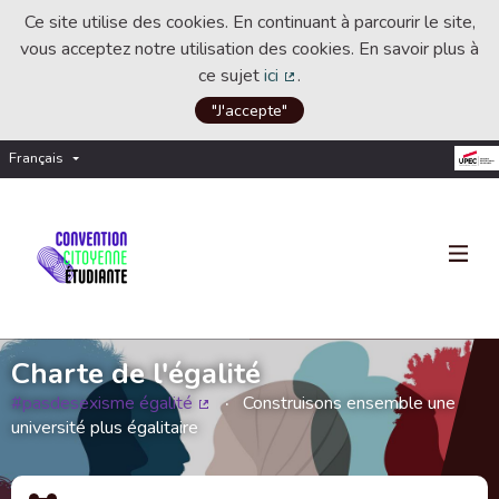
Ce site utilise des cookies. En continuant à parcourir le site,
vous acceptez notre utilisation des cookies. En savoir plus à
ce sujet
ici
.
(Lien externe)
"J'accepte"
Français
Choisir la langue
Choose language
Charte de l'égalité
#pasdesexisme égalité
Construisons ensemble une
(Lien externe)
université plus égalitaire