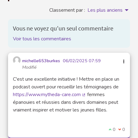
Classement par :
Les plus anciens
Vous ne voyez qu'un seul commentaire
Voir tous les commentaires
michelle653burkes
06/02/2025 07:59
Modifié
C'est une excellente initiative ! Mettre en place un
podcast ouvert pour recueillir les témoignages de
https://www.mytheda-care.com
femmes
(Lien externe)
épanouies et réussies dans divers domaines peut
vraiment inspirer et motiver les jeunes filles.
Je suis d'acco
0
Je ne sui
0