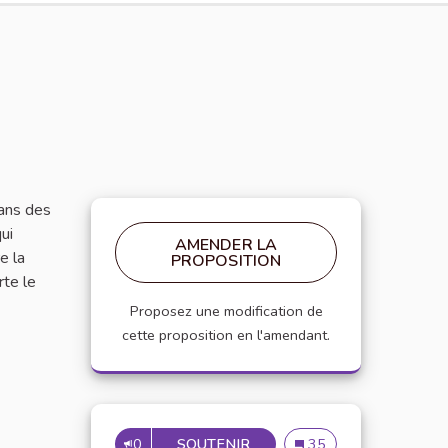
dans des
ui
AMENDER LA
e la
PROPOSITION
rte le
Proposez une modification de
cette proposition en l'amendant.
0
SOUTENIR
Un podcast pour combatt
35
UN PODCAST POU