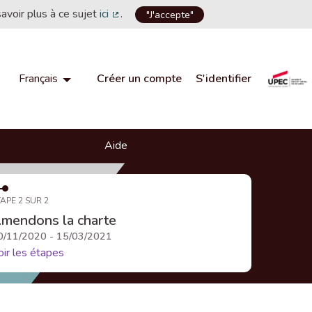
savoir plus à ce sujet
ici
.
"J'accepte"
(Lien externe)
Créer un compte
S'identifier
Français
Choisir la langue
Choose language
Aide
APE 2 SUR 2
mendons la charte
0/11/2020 - 15/03/2021
oir les étapes