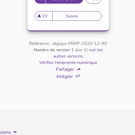
20
Suivre
Un podcast pour combat
20 abonnés
Référence : algopo-PROP-2020-12-90
Numéro de version 1
(sur 1)
voir les
autres versions
Vérifiez l'empreinte numérique
Partager
Intégrer
nciens