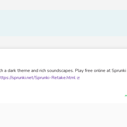
 a dark theme and rich soundscapes. Play free online at Sprunki
ttps://sprunki.net/Sprunki-Retake.html
(Lien externe)
J