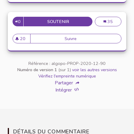
0
SOUTENIR
UN PODCAST POUR C
Un podcast pour
35
20
Suivre
Un podcast pour combat
20 abonnés
Référence : algopo-PROP-2020-12-90
Numéro de version 1
(sur 1)
voir les autres versions
Vérifiez l'empreinte numérique
Partager
Intégrer
DÉTAILS DU COMMENTAIRE