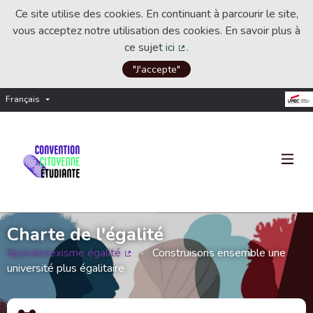
Ce site utilise des cookies. En continuant à parcourir le site,
vous acceptez notre utilisation des cookies. En savoir plus à
ce sujet
ici
.
(Lien externe)
"J'accepte"
Français
Choisir la langue
Choose language
Charte de l'égalité
#pasdesexisme égalité
Construisons ensemble une
(Lien externe)
université plus égalitaire