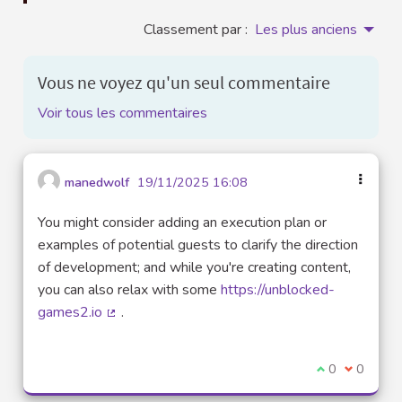
Classement par :
Les plus anciens
Vous ne voyez qu'un seul commentaire
Voir tous les commentaires
manedwolf
19/11/2025 16:08
You might consider adding an execution plan or
examples of potential guests to clarify the direction
of development; and while you're creating content,
you can also relax with some
https://unblocked-
games2.io
.
(Lien externe)
Je suis d'acco
0
Je ne sui
0