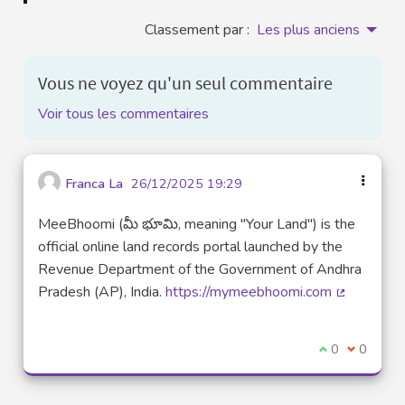
Classement par :
Les plus anciens
Vous ne voyez qu'un seul commentaire
Voir tous les commentaires
Franca La
26/12/2025 19:29
MeeBhoomi (మీ భూమి, meaning "Your Land") is the
official online land records portal launched by the
Revenue Department of the Government of Andhra
Pradesh (AP), India.
https://mymeebhoomi.com
(Lien exte
Je suis d'acco
0
Je ne sui
0