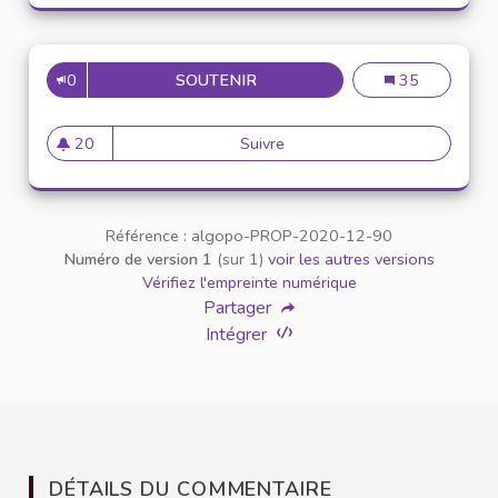
0
SOUTENIR
UN PODCAST POUR C
Un podcast pour
35
20
Suivre
Un podcast pour combat
20 abonnés
Référence : algopo-PROP-2020-12-90
Numéro de version 1
(sur 1)
voir les autres versions
Vérifiez l'empreinte numérique
Partager
Intégrer
DÉTAILS DU COMMENTAIRE