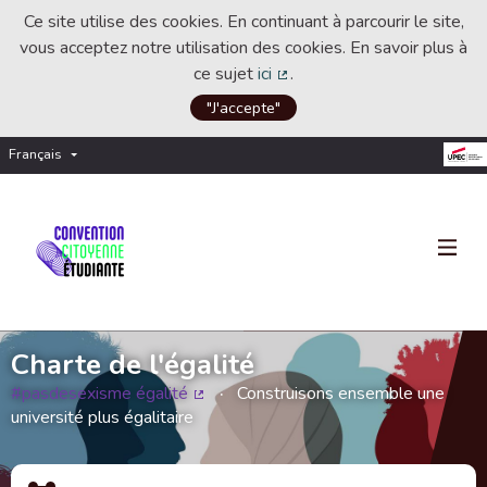
Ce site utilise des cookies. En continuant à parcourir le site,
vous acceptez notre utilisation des cookies. En savoir plus à
ce sujet
ici
.
(Lien externe)
"J'accepte"
Français
Choisir la langue
Choose language
Charte de l'égalité
#pasdesexisme égalité
Construisons ensemble une
(Lien externe)
université plus égalitaire