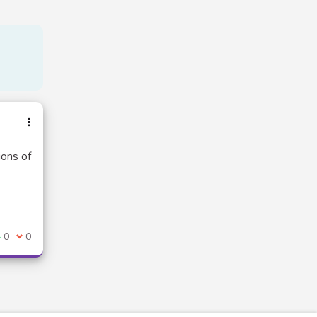
ions of
e suis d'accord avec ce commentaire
0
Je ne suis pas d'accord avec ce commentaire
0