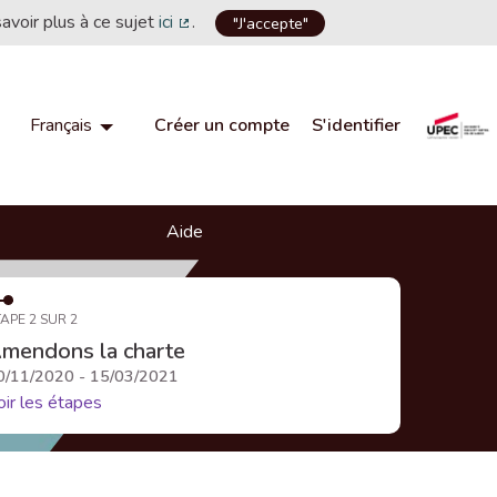
savoir plus à ce sujet
ici
.
"J'accepte"
(Lien externe)
Créer un compte
S'identifier
Français
Choisir la langue
Choose language
Aide
APE 2 SUR 2
mendons la charte
0/11/2020 - 15/03/2021
oir les étapes