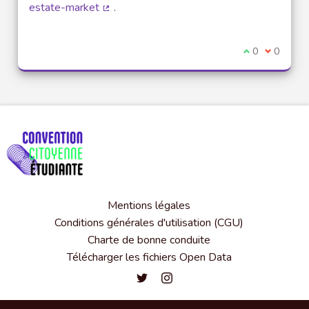
estate-market
.
(Lien externe)
Je suis d'acco
0
Je ne sui
0
Mentions légales
Conditions générales d'utilisation (CGU)
Charte de bonne conduite
Télécharger les fichiers Open Data
Convention citoyenne étudiante de l'
Convention citoyenne étudiante 