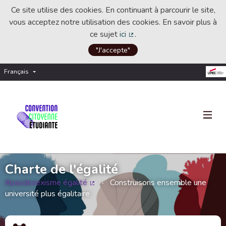
Ce site utilise des cookies. En continuant à parcourir le site,
vous acceptez notre utilisation des cookies. En savoir plus à
ce sujet
ici
.
(Lien externe)
"J'accepte"
Français
Choisir la langue
Choose language
Charte de l'égalité
#pasdesexisme égalité
Construisons ensemble une
(Lien externe)
université plus égalitaire