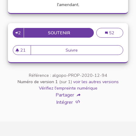
l'amendant.
2
SOUTENIR
CRÉATION D'UN DÉPARTEMENT
Création d'un d
52
21
Suivre
Création d'un département Rel
21 abonnés
Référence : algopo-PROP-2020-12-94
Numéro de version 1
(sur 1)
voir les autres versions
Vérifiez l'empreinte numérique
Partager
Intégrer