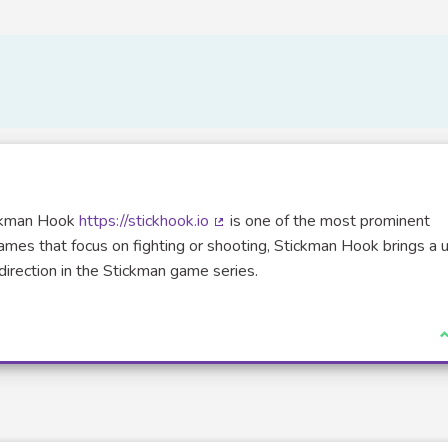
ickman Hook
https://stickhook.io
is one of the most prominent
(Lien externe)
ames that focus on fighting or shooting, Stickman Hook brings a 
 direction in the Stickman game series.
J