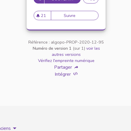
21
Suivre
Mettre en place une cellule 
21 abonnés
Référence : algopo-PROP-2020-12-95
Numéro de version 1
(sur 1)
voir les
autres versions
Vérifiez l'empreinte numérique
Partager
Intégrer
nciens