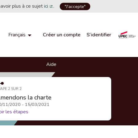
savoir plus à ce sujet
ici
.
"J'accepte"
(Lien externe)
Créer un compte
S'identifier
Français
Choisir la langue
Choose language
Aide
APE 2 SUR 2
mendons la charte
0/11/2020 - 15/03/2021
oir les étapes