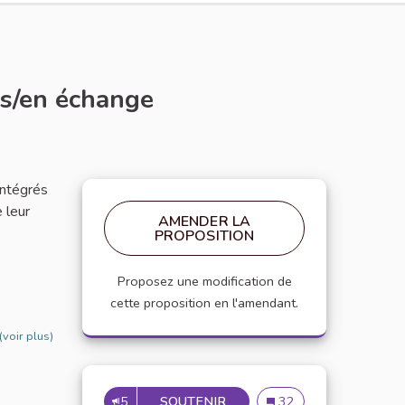
rs/en échange
intégrés
e leur
AMENDER LA
PROPOSITION
Proposez une modification de
cette proposition en l'amendant.
(voir plus)
5
SOUTENIR
METTRE EN PLACE UNE CE
Mettre en place une cel
32