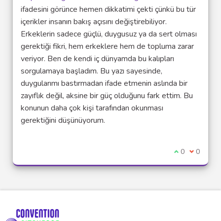
(Lien ex
ifadesini görünce hemen dikkatimi çekti çünkü bu tür
içerikler insanın bakış açısını değiştirebiliyor.
Erkeklerin sadece güçlü, duygusuz ya da sert olması
gerektiği fikri, hem erkeklere hem de topluma zarar
veriyor. Ben de kendi iç dünyamda bu kalıpları
sorgulamaya başladım. Bu yazı sayesinde,
duygularımı bastırmadan ifade etmenin aslında bir
zayıflık değil, aksine bir güç olduğunu fark ettim. Bu
konunun daha çok kişi tarafından okunması
gerektiğini düşünüyorum.
Je suis d'acco
0
Je ne sui
0