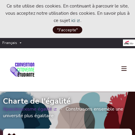
Ce site utilise des cookies. En continuant à parcourir le site,
vous acceptez notre utilisation des cookies. En savoir plus à
ce sujet
ici
.
(Lien externe)
"J'accepte"
Français
Choisir la langue
Choose language
Charte de l'égalité
#pasdesexisme égalité
Construisons ensemble une
(Lien externe)
université plus égalitaire