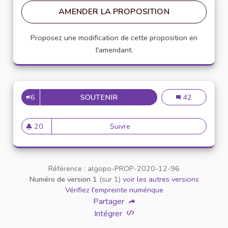
AMENDER LA PROPOSITION
Proposez une modification de cette proposition en
l'amendant.
6
SOUTENIR
DÉCONSTRUIRE LES STÉRÉOTY
Déconstruire le
42
20
Suivre
Déconstruire les stéréotypes 
20 abonnés
Référence : algopo-PROP-2020-12-96
Numéro de version 1
(sur 1)
voir les autres versions
Vérifiez l'empreinte numérique
Partager
Intégrer